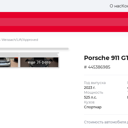
О нас
Ко
S Weissach/Lift/Approved
Porsche 911 G
еще 26 фото
# 445386985
Год выпуска
2023 г.
Мощность
525 л.с.
Кузов:
Спорткар
Стоимость автомобиля д