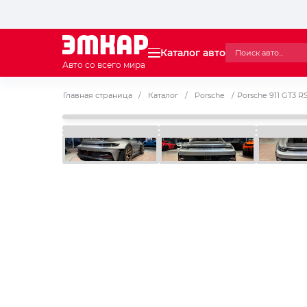
Каталог авто
Авто со всего мира
Главная страница
/
Каталог
/
Porsche
/
Porsche 911 GT3 R