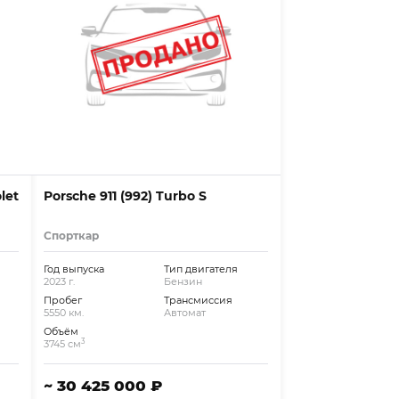
let
Porsche 911 (992) Turbo S
Спорткар
Год выпуска
Тип двигателя
2023 г.
Бензин
Пробег
Трансмиссия
5550 км.
Автомат
Объём
3
3745 см
~ 30 425 000 ₽