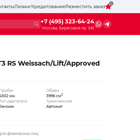
0
нтакты
Лизинг
Кредитование
Разместить заказ
+7 (495) 323-64-24
Москва, Береговой пр. 5А1
T3 RS Weissach/Lift/Approved
Пробег
Объём
3
4502 км.
3996 см
Тип двигателя
Трансмиссия
Бензин
Автомат
ля физических лиц: