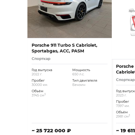
Porsche 911 Turbo S Cabriolet,
Sportabgas, ACC, PASM
Спорткар
Porsche 
Год выпуска
Мощность
Cabriole
2022 г.
650 л.с.
Спорткар
Пробег
Тип двигателя
30000 км.
Бензин
Объём
Год выпуск
3
3745 см
2023 г.
Пробег
7397 км.
Объём
3
2981 см
~ 25 722 000 ₽
~ 19 61