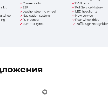
Cruise control
DAB radio
r kit
ESP
Full Service History
Leather steering wheel
LED headlights
ng wheel
Navigation system
New service
ring
Rain sensor
Rear wheel drive
Summer tyres
Traffic sign recognitio
дложения