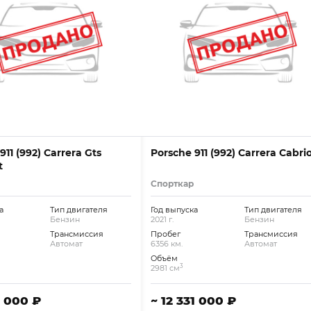
911 (992) Carrera Gts
Porsche 911 (992) Carrera Cabrio
t
Спорткар
а
Тип двигателя
Год выпуска
Тип двигателя
Бензин
2021 г.
Бензин
Трансмиссия
Пробег
Трансмиссия
Автомат
6356 км.
Автомат
Объём
3
2981 см
1 000 ₽
~ 12 331 000 ₽