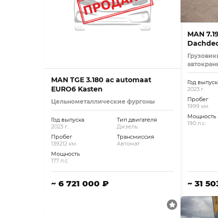
MAN 7.1
Dachdec
Грузовик
автокран
MAN TGE 3.180 ac automaat
Год выпуск
EURO6 Kasten
2023 г.
Пробег
Цельнометаллические фургоны
1999 км.
Мощность
Год выпуска
Тип двигателя
190 л.с.
2023 г.
Дизель
Пробег
Трансмиссия
139212 км.
Автомат
Мощность
177 л.с.
~ 6 721 000 ₽
~ 31 5