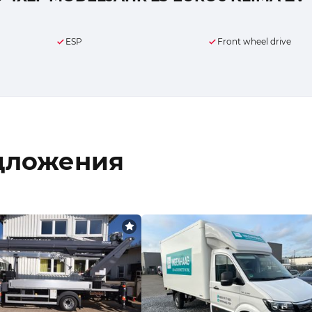
ESP
Front wheel drive
дложения