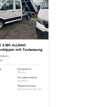
 3.180 ALLRAD
enkipper mit Tzulassung
ration
лы
а
Мощность
178 л.с.
Тип двигателя
Дизель
Трансмиссия
Механическая КП