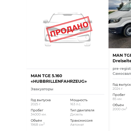
MAN TGE
Dreiseit
pre-regist
Самосва
MAN TGE 5.160
«HUBBRILLENFAHRZEUG»
Год выпуск
2024 г.
Эвакуаторы
Пробег
85 км.
Год выпуска
Мощность
2025 г.
163 л.с.
Объём
3
2000 см
Пробег
Тип двигателя
34000 км.
Дизель
Объём
Трансмиссия
3
1968 см
Автомат