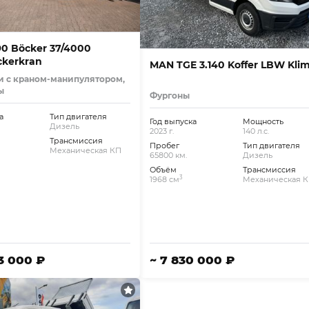
90 Böcker 37/4000
kerkran
MAN TGE 3.140 Koffer LBW Kli
и с краном-манипулятором,
ы
Фургоны
а
Тип двигателя
Год выпуска
Мощность
Дизель
2023 г.
140 л.с.
Трансмиссия
Пробег
Тип двигателя
Механическая КП
65800 км.
Дизель
Объём
Трансмиссия
3
1968 см
Механическая 
03 000 ₽
~ 7 830 000 ₽