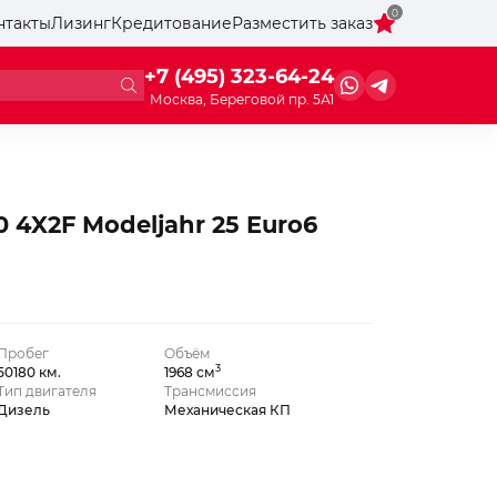
0
нтакты
Лизинг
Кредитование
Разместить заказ
+7 (495) 323-64-24
Москва, Береговой пр. 5А1
0 4X2F Modeljahr 25 Euro6
Пробег
Объём
3
50180 км.
1968 см
Тип двигателя
Трансмиссия
Дизель
Механическая КП