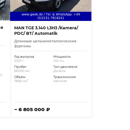
ma
MAN TGE 3.140 L3H3 /Kamera/
PDC/ BT/ Automatik
Длинные цельнометаллические
фургоны
Год выпуска
Мощность
2023 г.
140 л.с.
Пробег
Тип двигателя
86000 км.
Дизель
КП
Объём
Трансмиссия
3
1968 см
Автомат
~ 6 805 000 ₽