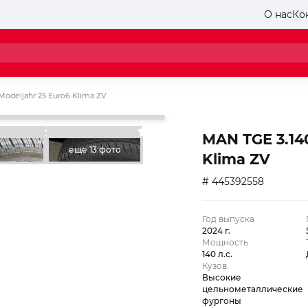
О нас
Ко
Modeljahr 25 Euro6 Klima ZV
MAN TGE 3.14
еще 13 фото
Klima ZV
# 445392558
Год выпуска
2024 г.
Мощность
140 л.с.
Кузов:
Высокие
цельнометаллические
фургоны