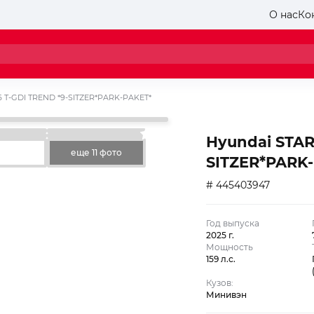
О нас
Ко
.6 T-GDI TREND *9-SITZER*PARK-PAKET*
Hyundai STARI
еще 11 фото
SITZER*PARK
# 445403947
Год выпуска
2025 г.
Мощность
159 л.с.
Кузов:
Минивэн