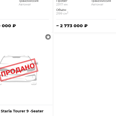
Трансмиссия
Пробег
Трансмиссия
Автомат
23117 км.
Автомат
Объём
3
2199 см
0 000 ₽
~ 2 773 000 ₽
Staria Tourer 9 -Seater