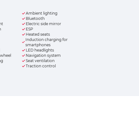
Ambient lighting
Bluetooth
nt
Electric side mirror
m
ESP
Heated seats
Induction charging for
smartphones
l
LED headlights
 wheel
Navigation system
ng
Seat ventilation
Traction control