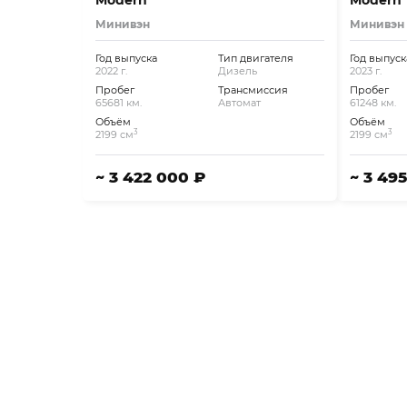
Modern
Modern
Минивэн
Минивэн
Год выпуска
Тип двигателя
Год выпуск
2022 г.
Дизель
2023 г.
Пробег
Трансмиссия
Пробег
65681 км.
Автомат
61248 км.
Объём
Объём
3
3
2199 см
2199 см
~ 3 422 000 ₽
~ 3 49
ПОРАБОТАЕМ