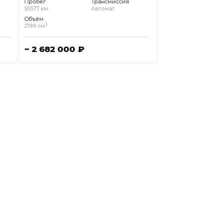
Пробег
Трансмиссия
55577 км.
Автомат
Объём
3
2199 см
~ 2 682 000 ₽