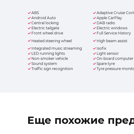
ABS
Adaptive Cruise Con
Android Auto
Apple CarPlay
Central locking
DAB radio
Electric tailgate
Electric windows
Front wheel drive
Full Service History
Heated steering wheel
High beam assist
Integrated music streaming
Isofix
LED running lights
Light sensor
Non-smoker vehicle
On-board computer
Sound system
Spare tyre
Traffic sign recognition
Tyre pressure monit
Еще похожие пре