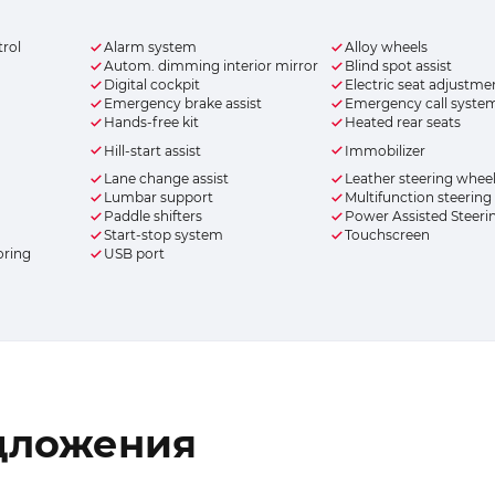
trol
Alarm system
Alloy wheels
Autom. dimming interior mirror
Blind spot assist
Digital cockpit
Electric seat adjustme
Emergency brake assist
Emergency call syste
Hands-free kit
Heated rear seats
Hill-start assist
Immobilizer
Lane change assist
Leather steering whee
Lumbar support
Multifunction steering
Paddle shifters
Power Assisted Steeri
Start-stop system
Touchscreen
oring
USB port
дложения