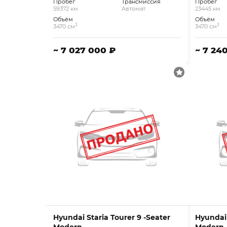
Пробег
Трансмиссия
Пробег
59372 км.
Автомат
23445 км.
Объём
Объём
3
3
3470 см
3470 см
~ 7 027 000 ₽
~ 7 24
Hyundai Staria Tourer 9 -Seater
Hyundai 