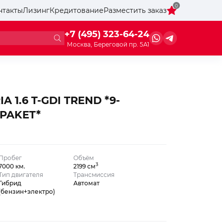
0
нтакты
Лизинг
Кредитование
Разместить заказ
+7 (495) 323-64-24
Москва, Береговой пр. 5А1
A 1.6 T-GDI TREND *9-
-PAKET*
Пробег
Объём
3
7000 км.
2199 см
Тип двигателя
Трансмиссия
Гибрид
Автомат
(бензин+электро)