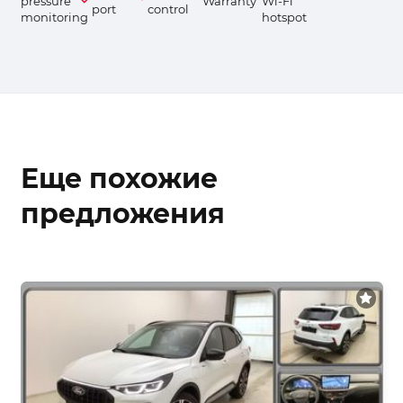
pressure
Warranty
Wi-Fi
port
control
monitoring
hotspot
Еще похожие
предложения