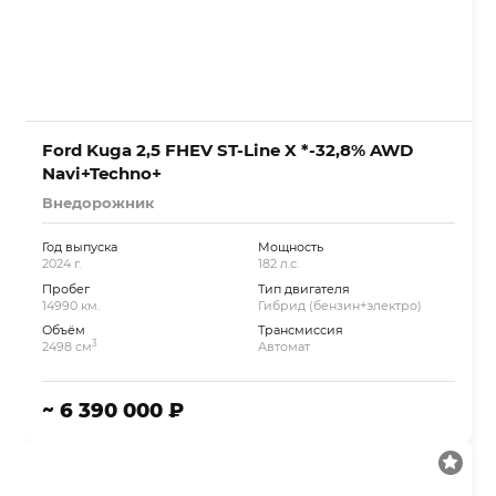
Ford Kuga 2,5 FHEV ST-Line X *-32,8% AWD
Navi+Techno+
Внедорожник
Год выпуска
Мощность
2024 г.
182 л.с.
Пробег
Тип двигателя
14990 км.
Гибрид (бензин+электро)
Объём
Трансмиссия
3
2498 см
Автомат
~ 6 390 000 ₽