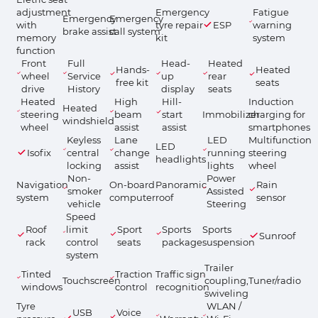
adjustment
Emergency
Fatigue
Emergency
Emergency
with
tyre repair
ESP
warning
brake assist
call system
memory
kit
system
function
Front
Full
Head-
Heated
Hands-
Heated
wheel
Service
up
rear
free kit
seats
drive
History
display
seats
Heated
High
Hill-
Induction
Heated
steering
beam
start
Immobilizer
charging for
windshield
wheel
assist
assist
smartphones
Keyless
Lane
LED
Multifunction
LED
Isofix
central
change
running
steering
headlights
locking
assist
lights
wheel
Non-
Power
Navigation
On-board
Panoramic
Rain
smoker
Assisted
system
computer
roof
sensor
vehicle
Steering
Speed
Roof
limit
Sport
Sports
Sports
Sunroof
rack
control
seats
package
suspension
system
Trailer
Tinted
Traction
Traffic sign
Touchscreen
coupling,
Tuner/radio
windows
control
recognition
swiveling
Tyre
WLAN /
USB
Voice