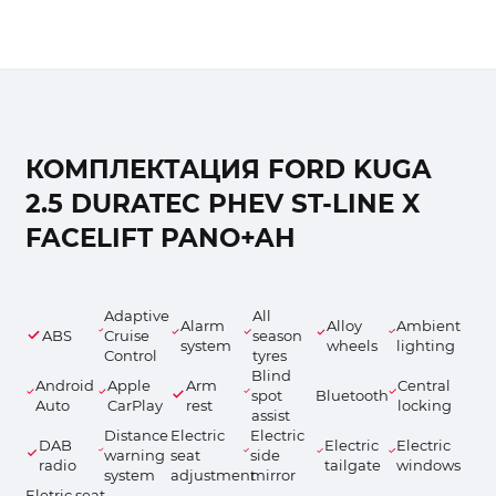
КОМПЛЕКТАЦИЯ FORD KUGA
2.5 DURATEC PHEV ST-LINE X
FACELIFT PANO+AH
Adaptive
All
Alarm
Alloy
Ambient
ABS
Cruise
season
system
wheels
lighting
Control
tyres
Blind
Android
Apple
Arm
Central
spot
Bluetooth
Auto
CarPlay
rest
locking
assist
Distance
Electric
Electric
DAB
Electric
Electric
warning
seat
side
radio
tailgate
windows
system
adjustment
mirror
Eletric seat