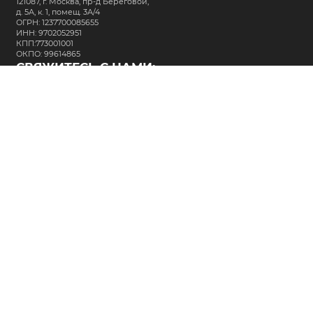
121087, г. Москва, пр-д Береговой,
д. 5А, к. 1, помещ. 3А/4
ОГРН: 1237700085655
ИНН: 9702052951
КПП:773001001
ОКПО: 99614865
СВЯЖИТЕСЬ С НАМИ:
+7 (495) 323-64-24
support@m-kar.ru
о нас
контакты
лизинг
кредитование
разместить заказ
Политика в отношении обработки персональных данных