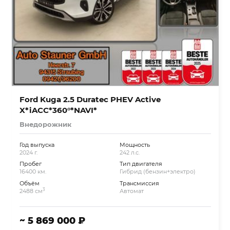
Ford Kuga 2.5 Duratec PHEV Active
X*iACC*360°*NAVI*
Внедорожник
Год выпуска
Мощность
2024 г.
242 л.с.
Пробег
Тип двигателя
16400 км.
Гибрид (бензин+электро)
Объём
Трансмиссия
3
2488 см
Автомат
~ 5 869 000 ₽