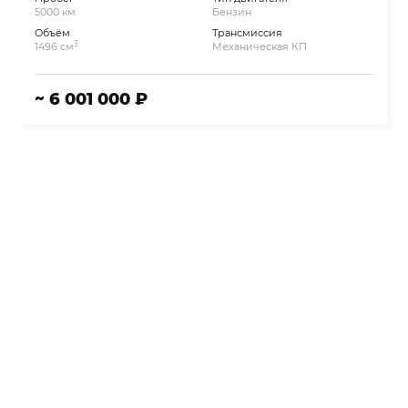
5000 км.
Бензин
Объём
Трансмиссия
3
1496 см
Механическая КП
~ 6 001 000 ₽