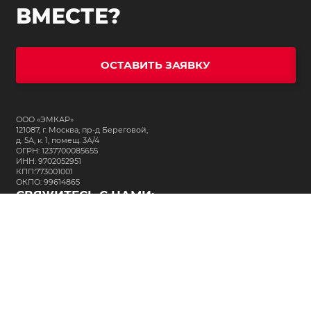
ВМЕСТЕ?
ОСТАВИТЬ ЗАЯВКУ
ООО «ЭМКАР»
121087, г. Москва, пр-д Береговой,
д. 5А, к. 1, помещ. 3А/4
ОГРН: 1237700085655
ИНН: 9702052951
КПП:773001001
ОКПО: 99614865
СВЯЖИТЕСЬ С НАМИ:
+7 (495) 323-64-24
support@m-kar.ru