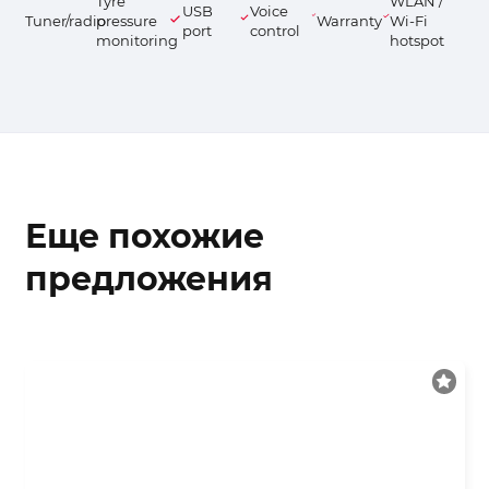
Tyre
WLAN /
USB
Voice
Tuner/radio
pressure
Warranty
Wi-Fi
port
control
monitoring
hotspot
Еще похожие
предложения