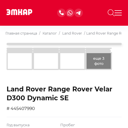
Главная страница
/
Каталог
/
Land Rover
/
Land Rover Range Rove
еще 3
фото
Land Rover Range Rover Velar
D300 Dynamic SE
# 445407990
Год выпуска
Пробег