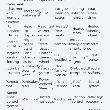
Eletric seat
adjustment
Fatigue
Folding
Four-
Emergency
with
ESP
warning
exterior
wheel
brake assist
memory
system
mirrors
drive
function
Full
Head-
Headlight
Heated
Heated
Heated
Service
up
washer
rear
steering
seats
History
display
system
seats
wheel
High
Hill-
Induction
Heated
beam
start
Immobilizer
charging for
Isofix
windshield
assist
assist
smartphones
Keyless
Lane
Leather
LED
LED
Light
central
change
steering
running
headlights
sensor
locking
assist
wheel
lights
Multifunction
Non-
Lumbar
Navigation
On-board
Paddle
steering
smoker
support
system
computer
shifters
wheel
vehicle
Power
Panoramic
Particulate
Rain
Roof
Sound
Assisted
roof
filter
sensor
rack
system
Steering
Speed
limit
Tinted
Traction
Traffic sign
Sunroof
Touchscreen
control
windows
control
recognition
system