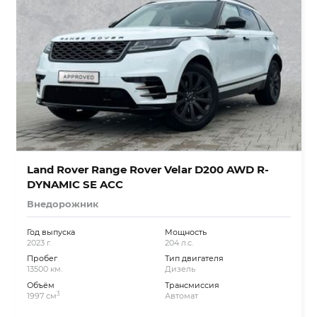
Land Rover Range Rover Velar D200 AWD R-
DYNAMIC SE ACC
Внедорожник
Год выпуска
Мощность
2023 г.
204 л.с.
Пробег
Тип двигателя
13500 км.
Дизель
Объём
Трансмиссия
3
1997 см
Автомат