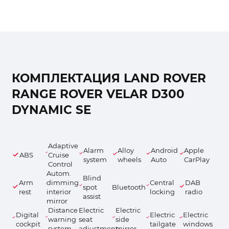
КОМПЛЕКТАЦИЯ LAND ROVER
RANGE ROVER VELAR D300
DYNAMIC SE
Adaptive
Alarm
Alloy
Android
Apple
ABS
Cruise
system
wheels
Auto
CarPlay
Control
Autom.
Blind
Arm
dimming
Central
DAB
spot
Bluetooth
rest
interior
locking
radio
assist
mirror
Distance
Electric
Electric
Digital
Electric
Electric
warning
seat
side
cockpit
tailgate
windows
system
adjustment
mirror