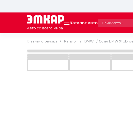
Каталог авто
Авто со всего мира
Главная страница
/
Каталог
/
BMW
/
Other BMW X1 xDriv