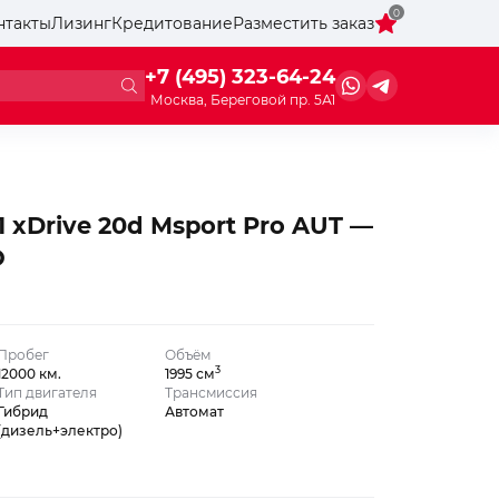
0
нтакты
Лизинг
Кредитование
Разместить заказ
+7 (495) 323-64-24
Москва, Береговой пр. 5А1
 xDrive 20d Msport Pro AUT —
O
Пробег
Объём
3
12000 км.
1995 см
Тип двигателя
Трансмиссия
Гибрид
Автомат
(дизель+электро)