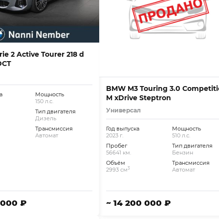
e 2 Active Tourer 218 d
DCT
BMW M3 Touring 3.0 Competit
а
Мощность
M xDrive Steptron
150 л.с.
Универсал
Тип двигателя
Дизель
Трансмиссия
Год выпуска
Мощность
Автомат
2023 г.
510 л.с.
Пробег
Тип двигателя
56641 км.
Бензин
Объём
Трансмиссия
3
2993 см
Автомат
 000 ₽
~ 14 200 000 ₽