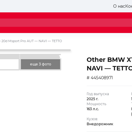
О нас
Ко
e 20d Msport Pro AUT — NAVI — TETTO
Other BMW X1
еще 3 фото
NAVI — TETT
# 445408971
Год выпуска
2025 г.
Мощность
163 л.с.
Кузов:
Внедорожник