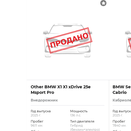
Other BMW X1 X1 xDrive 25e
BMW Ser
Msport Pro
Cabrio
Внедорожник
Кабриол
Год выпуска
Мощность
Год выпуск
2025 г.
136 л.с.
2025 г.
Пробег
Тип двигателя
Пробег
9611 км.
Гибрид
7840 км.
(бензин+электро)