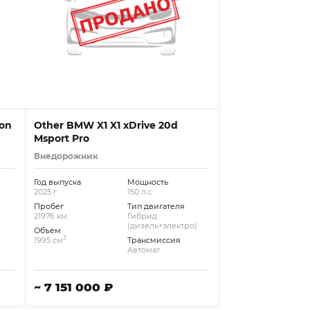
ion
Other BMW X1 X1 xDrive 20d
Msport Pro
Внедорожник
Год выпуска
Мощность
2025 г.
150 л.с.
Пробег
Тип двигателя
21976 км.
Гибрид
(дизель+электро)
Объём
3
1995 см
Трансмиссия
Автомат
~ 7 151 000 ₽