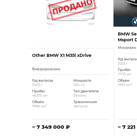
BMW Seri
Msport 
Минивэн
Other BMW X1 M35i xDrive
Год выпуск
2025 г.
Внедорожник
Пробег
17133 км.
Год выпуска
Мощность
Объём
3
2023 г.
300 л.с.
1995 см
Пробег
Тип двигателя
46375 км.
Бензин
Объём
Трансмиссия
3
1998 см
Автомат
~ 7 349 000 ₽
~ 7 221