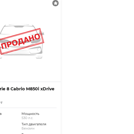
ie 8 Cabrio M850i xDrive
ет
а
Мощность
530 л.с.
Тип двигателя
Бензин