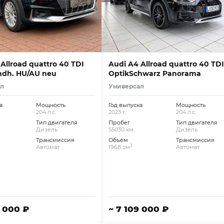
Allroad quattro 40 TDI
Audi A4 Allroad quattro 40 TDI
ndh. HU/AU neu
OptikSchwarz Panorama
ал
Универсал
а
Мощность
Год выпуска
Мощность
204 л.с.
2023 г.
204 л.с.
Тип двигателя
Пробег
Тип двигателя
Дизель
55030 км.
Дизель
Трансмиссия
Объём
Трансмиссия
3
Автомат
1968 см
Автомат
8 000 ₽
~ 7 109 000 ₽