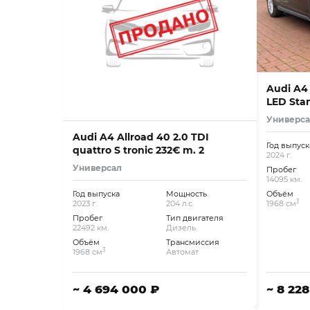
Audi A4 
LED Sta
Универс
Audi A4 Allroad 40 2.0 TDI
Год выпуск
quattro S tronic 232€ m. 2
2024 г.
Универсал
Пробег
14095 км.
Год выпуска
Мощность
Объём
3
2023 г.
204 л.с.
1968 см
Пробег
Тип двигателя
22492 км.
Дизель
Объём
Трансмиссия
3
1968 см
Автомат
~ 4 694 000 ₽
~ 8 22