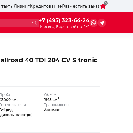
0
нтакты
Лизинг
Кредитование
Разместить заказ
+7 (495) 323-64-24
Москва, Береговой пр. 5А1
allroad 40 TDI 204 CV S tronic
Пробег
Объём
3
43000 км.
1968 см
Тип двигателя
Трансмиссия
Гибрид
Автомат
(дизель+электро)