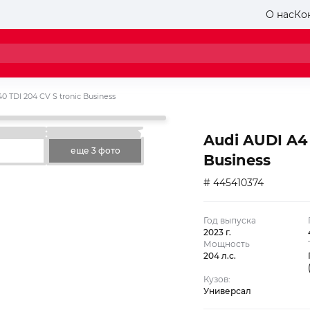
О нас
Ко
40 TDI 204 CV S tronic Business
Audi AUDI A4 
еще 3 фото
Business
# 445410374
Год выпуска
2023 г.
Мощность
204 л.с.
Кузов:
Универсал