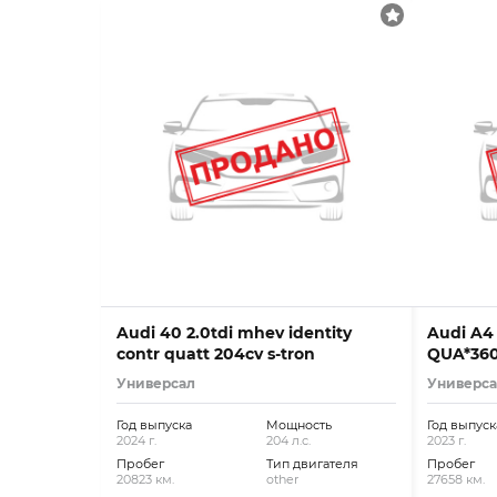
Audi 40 2.0tdi mhev identity
Audi A4 
contr quatt 204cv s-tron
QUA*360
Универсал
Универс
Год выпуска
Мощность
Год выпуск
2024 г.
204 л.с.
2023 г.
Пробег
Тип двигателя
Пробег
20823 км.
other
27658 км.