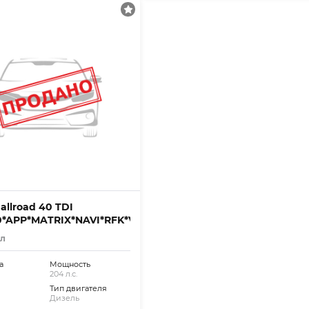
allroad 40 TDI
*APP*MATRIX*NAVI*RFK*VC
ал
а
Мощность
204 л.с.
Тип двигателя
Дизель