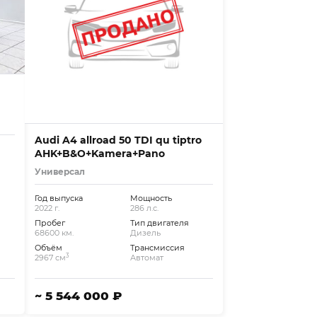
Audi A4 allroad 50 TDI qu tiptro
AHK+B&O+Kamera+Pano
Универсал
Год выпуска
Мощность
2022 г.
286 л.с.
Пробег
Тип двигателя
68600 км.
Дизель
Объём
Трансмиссия
3
2967 см
Автомат
~ 5 544 000 ₽