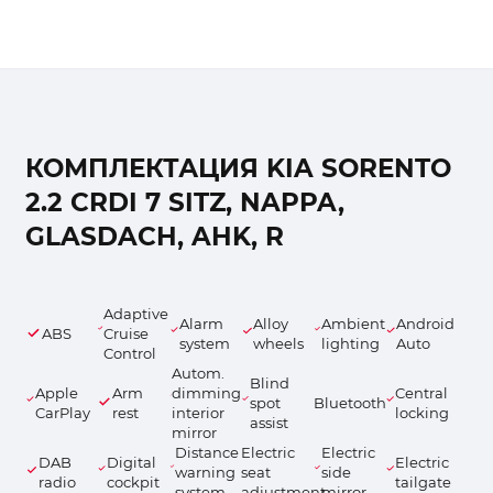
КОМПЛЕКТАЦИЯ KIA SORENTO
2.2 CRDI 7 SITZ, NAPPA,
GLASDACH, AHK, R
Adaptive
Alarm
Alloy
Ambient
Android
ABS
Cruise
system
wheels
lighting
Auto
Control
Autom.
Blind
Apple
Arm
dimming
Central
spot
Bluetooth
CarPlay
rest
interior
locking
assist
mirror
Distance
Electric
Electric
DAB
Digital
Electric
warning
seat
side
radio
cockpit
tailgate
system
adjustment
mirror