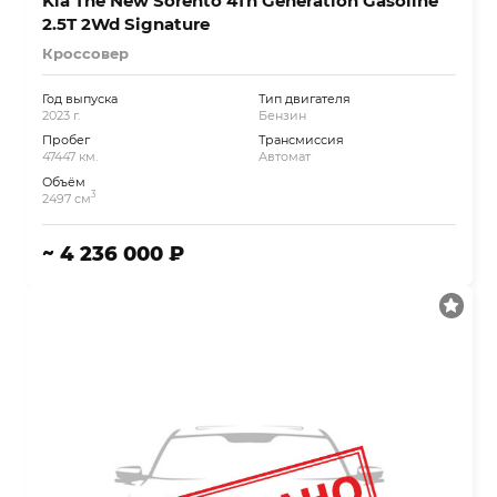
Kia The New Sorento 4Th Generation Gasoline
2.5T 2Wd Signature
Кроссовер
Год выпуска
Тип двигателя
2023 г.
Бензин
Пробег
Трансмиссия
47447 км.
Автомат
Объём
3
2497 см
~ 4 236 000 ₽