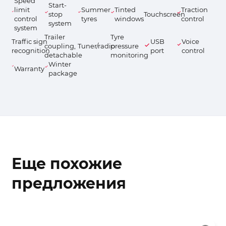
Speed
Start-
limit
Summer
Tinted
Traction
stop
Touchscreen
control
tyres
windows
control
system
system
Trailer
Tyre
Traffic sign
USB
Voice
coupling,
Tuner/radio
pressure
recognition
port
control
detachable
monitoring
Winter
Warranty
package
Еще похожие
предложения