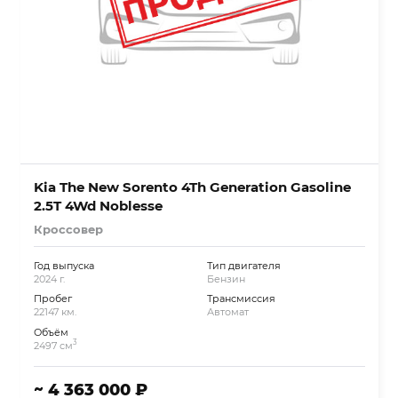
Kia The New Sorento 4Th Generation Gasoline
2.5T 4Wd Noblesse
Кроссовер
Год выпуска
Тип двигателя
2024 г.
Бензин
Пробег
Трансмиссия
22147 км.
Автомат
Объём
3
2497 см
~ 4 363 000 ₽