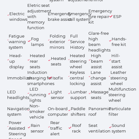
Eletric seat
adjustment
Emergency
Electric
Emergency
Emergency
with
tyre repair
ESP
windows
brake assist
call system
memory
kit
function
Glare-free
Fatigue
Folding
Full
Fog
high
Hands-
warning
exterior
Service
lamps
beam
free kit
system
mirrors
History
headlights
Head-
Heated
Heated
High
Hill-
Heated
up
rear
steering
beam
start
seats
display
seats
wheel
assist
assist
Induction
Keyless
Lane
Leather
Immobilizer
charging for
Isofix
central
change
steering
smartphones
locking
assist
wheel
LED
Multifunction
LED
Light
Lumbar
Massage
running
steering
headlights
sensor
support
seats
lights
wheel
Non-
Navigation
On-board
Paddle
Panoramic
Particulate
smoker
system
computer
shifters
roof
filter
vehicle
Power
Rear
Rain
Roof
Seat
Sound
Assisted
traffic
sensor
rack
ventilation
system
Steering
alert