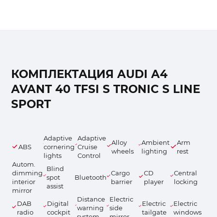
КОМПЛЕКТАЦИЯ AUDI A4
AVANT 40 TFSI S TRONIC S LINE
SPORT
Adaptive
Adaptive
Alloy
Ambient
Arm
ABS
cornering
Cruise
wheels
lighting
rest
lights
Control
Autom.
Blind
dimming
Cargo
CD
Central
spot
Bluetooth
interior
barrier
player
locking
assist
mirror
Distance
Electric
DAB
Digital
Electric
Electric
warning
side
radio
cockpit
tailgate
windows
system
mirror