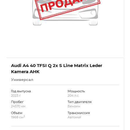
Audi A4 40 TFSI Q 2x S Line Matrix Leder
Kamera AHK
Универсал
Год выпуска
Мощность
2023 г.
204 л.с.
Пробег
Тип двигателя
24570 км.
Бензин
Объём
Трансмиссия
3
1968 см
Автомат