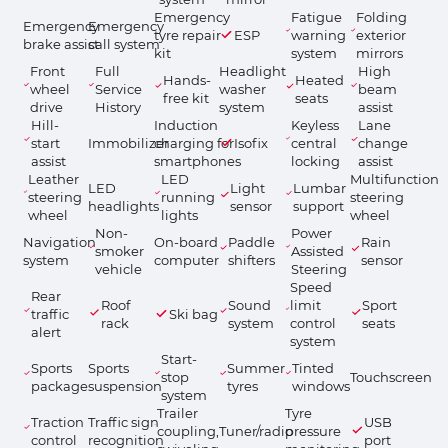
Emergency
Fatigue
Folding
Emergency
Emergency
tyre repair
ESP
warning
exterior
brake assist
call system
kit
system
mirrors
Front
Full
Headlight
High
Hands-
Heated
wheel
Service
washer
beam
free kit
seats
drive
History
system
assist
Hill-
Induction
Keyless
Lane
start
Immobilizer
charging for
Isofix
central
change
assist
smartphones
locking
assist
Leather
LED
Multifunction
LED
Light
Lumbar
steering
running
steering
headlights
sensor
support
wheel
lights
wheel
Non-
Power
Navigation
On-board
Paddle
Rain
smoker
Assisted
system
computer
shifters
sensor
vehicle
Steering
Speed
Rear
Roof
Sound
limit
Sport
traffic
Ski bag
rack
system
control
seats
alert
system
Start-
Sports
Sports
Summer
Tinted
stop
Touchscreen
package
suspension
tyres
windows
system
Trailer
Tyre
Traction
Traffic sign
USB
coupling,
Tuner/radio
pressure
control
recognition
port