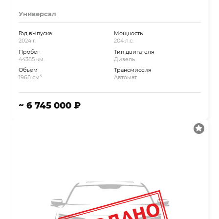
Универсал
Год выпуска
Мощность
2024 г.
204 л.с.
Пробег
Тип двигателя
44385 км.
Дизель
Объём
Трансмиссия
3
1968 см
Автомат
~ 6 745 000 ₽