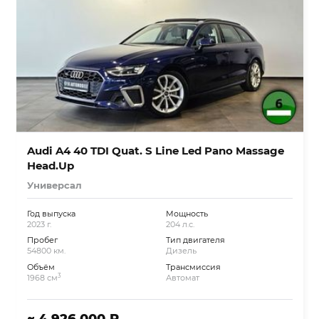
Audi A4 40 TDI Quat. S Line Led Pano Massage
Head.Up
Универсал
Год выпуска
Мощность
2023 г.
204 л.с.
Пробег
Тип двигателя
54800 км.
Дизель
Объём
Трансмиссия
3
1968 см
Автомат
~ 4 926 000 ₽