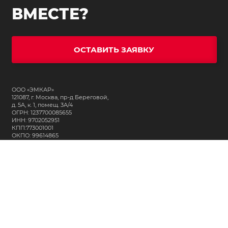
ВМЕСТЕ?
ОСТАВИТЬ ЗАЯВКУ
ООО «ЭМКАР»
121087, г. Москва, пр-д Береговой,
д. 5А, к. 1, помещ. 3А/4
ОГРН: 1237700085655
ИНН: 9702052951
КПП:773001001
ОКПО: 99614865
СВЯЖИТЕСЬ С НАМИ:
+7 (495) 323-64-24
support@m-kar.ru