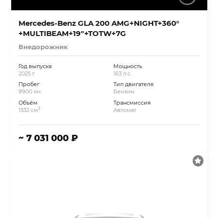
Mercedes-Benz GLA 200 AMG+NIGHT+360°
+MULTIBEAM+19″+TOTW+7G
Внедорожник
Год выпуска
Мощность
2025 г.
163 л.с.
Пробег
Тип двигателя
9900 км.
Бензин
Объём
Трансмиссия
3
1332 см
Автомат
~ 7 031 000 ₽