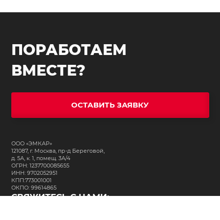
ПОРАБОТАЕМ
ВМЕСТЕ?
ОСТАВИТЬ ЗАЯВКУ
ООО «ЭМКАР»
121087, г. Москва, пр-д Береговой,
д. 5А, к. 1, помещ. 3А/4
ОГРН: 1237700085655
ИНН: 9702052951
КПП:773001001
ОКПО: 99614865
СВЯЖИТЕСЬ С НАМИ:
+7 (495) 323-64-24