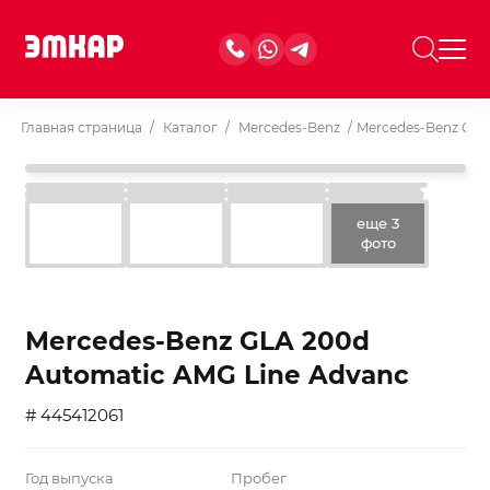
Главная страница
/
Каталог
/
Mercedes-Benz
/
Mercedes-Benz GLA
еще 3
фото
Mercedes-Benz GLA 200d
Automatic AMG Line Advanc
# 445412061
Год выпуска
Пробег