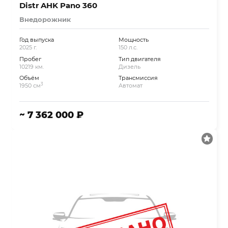
Distr AHK Pano 360
Внедорожник
Год выпуска
Мощность
2025 г.
150 л.с.
Пробег
Тип двигателя
10219 км.
Дизель
Объём
Трансмиссия
3
1950 см
Автомат
~ 7 362 000 ₽