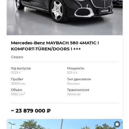
Mercedes-Benz MAYBACH 580 4MATIC !
KOMFORT-TÜREN/DOORS ! +++
Седан
Год выпуска
Мощность
2023 г.
523 л.с.
Пробег
Тип двигателя
35300 км.
Бензин
Объём
Трансмиссия
3
3982 см
Автомат
~ 23 879 000 ₽