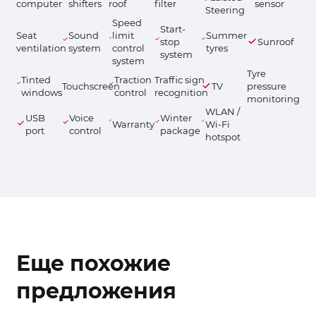
computer
shifters
roof
filter
sensor
Steering
Speed
Start-
Seat
Sound
limit
Summer
stop
Sunroof
ventilation
system
control
tyres
system
system
Tyre
Tinted
Traction
Traffic sign
Touchscreen
TV
pressure
windows
control
recognition
monitoring
WLAN /
USB
Voice
Winter
Warranty
Wi-Fi
port
control
package
hotspot
Еще похожие
предложения