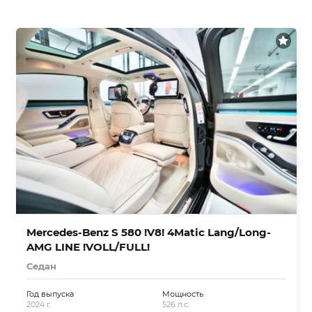
Mercedes-Benz S 580 !V8! 4Matic Lang/Long-
AMG LINE !VOLL/FULL!
Седан
Год выпуска
Мощность
2024 г.
526 л.с.