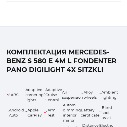
КОМПЛЕКТАЦИЯ MERCEDES-
BENZ S 580 E 4M L FONDENTER
PANO DIGILIGHT 4X SITZKLI
Adaptive
Adaptive
Air
Alloy
Ambient
ABS
cornering
Cruise
suspension
wheels
lighting
lights
Control
Autom.
Blind
Android
Apple
Arm
dimming
Battery
spot
Auto
CarPlay
rest
interior
certificate
assist
mirror
Distance
Electric