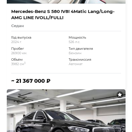
Mercedes-Benz S 580 !V8! 4Matic Lang/Long-
AMG LINE !VOLL/FULL!
Седан
Год выпуска
Мощность
2024 г.
526 л.с.
Пробег
Тип двигателя
26900 км.
Бензин
Объём
Трансмиссия
3
3982 см
Автомат
~ 21 367 000 ₽