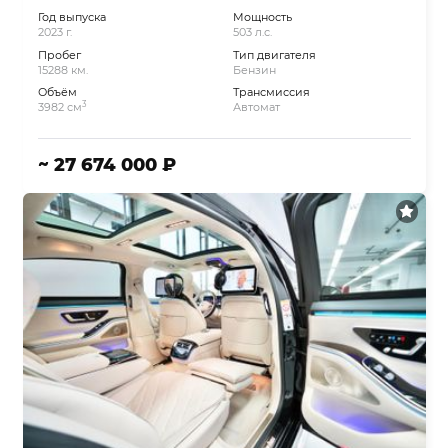
Год выпуска
Мощность
2023 г.
503 л.с.
Пробег
Тип двигателя
15288 км.
Бензин
Объём
Трансмиссия
3
3982 см
Автомат
~ 27 674 000 ₽