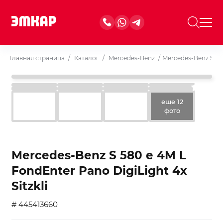
Главная страница
/
Каталог
/
Mercedes-Benz
/
Mercedes-Benz S 580
еще 12
фото
Mercedes-Benz S 580 e 4M L
FondEnter Pano DigiLight 4x
Sitzkli
# 445413660