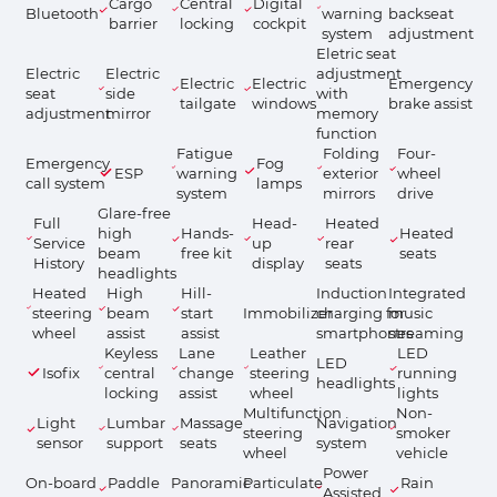
Cargo
Central
Digital
Bluetooth
warning
backseat
barrier
locking
cockpit
system
adjustment
Eletric seat
Electric
Electric
adjustment
Electric
Electric
Emergency
seat
side
with
tailgate
windows
brake assist
adjustment
mirror
memory
function
Fatigue
Folding
Four-
Emergency
Fog
ESP
warning
exterior
wheel
call system
lamps
system
mirrors
drive
Glare-free
Full
Head-
Heated
high
Hands-
Heated
Service
up
rear
beam
free kit
seats
History
display
seats
headlights
Heated
High
Hill-
Induction
Integrated
steering
beam
start
Immobilizer
charging for
music
wheel
assist
assist
smartphones
streaming
Keyless
Lane
Leather
LED
LED
Isofix
central
change
steering
running
headlights
locking
assist
wheel
lights
Multifunction
Non-
Light
Lumbar
Massage
Navigation
steering
smoker
sensor
support
seats
system
wheel
vehicle
Power
On-board
Paddle
Panoramic
Particulate
Rain
Assisted