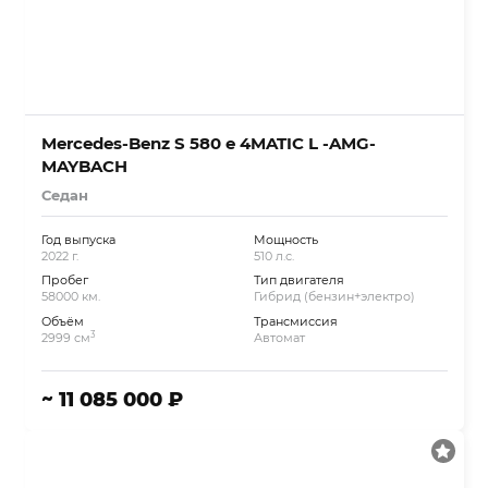
Mercedes-Benz S 580 e 4MATIC L -AMG-
MAYBACH
Седан
Год выпуска
Мощность
2022 г.
510 л.с.
Пробег
Тип двигателя
58000 км.
Гибрид (бензин+электро)
Объём
Трансмиссия
3
2999 см
Автомат
~ 11 085 000 ₽