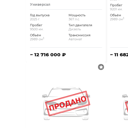
Универсал
Пробег
9201 км.
Год выпуска
Мощность
Объём
3
2025 г.
367 л.с.
2989 см
Пробег
Тип двигателя
9500 км.
Дизель
Объём
Трансмиссия
3
2989 см
Автомат
~ 12 716 000 ₽
~ 11 68