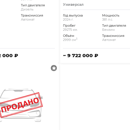
+Burmest.
Универсал
Тип двигателя
Дизель
Трансмиссия
Год выпуска
Мощность
Автомат
2024 г.
381 л.с.
Пробег
Тип двигателя
29275 км.
Бензин
Объём
Трансмиссия
3
2999 см
Автомат
2 000 ₽
~ 9 722 000 ₽