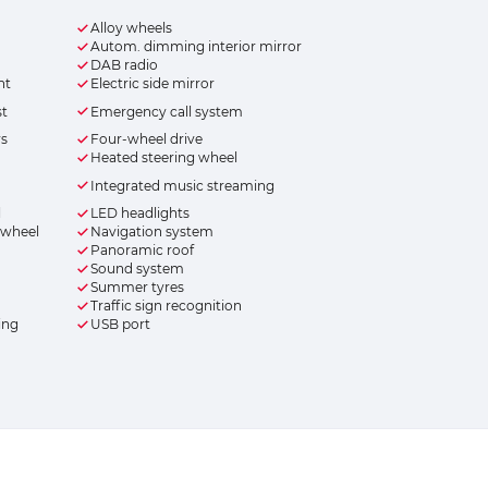
Alloy wheels
Autom. dimming interior mirror
DAB radio
nt
Electric side mirror
st
Emergency call system
rs
Four-wheel drive
Heated steering wheel
Integrated music streaming
l
LED headlights
 wheel
Navigation system
Panoramic roof
Sound system
Summer tyres
Traffic sign recognition
ing
USB port