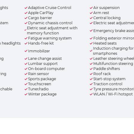
ights
Adaptive Cruise Control
Air suspension
Apple CarPlay
Arm rest
Cargo barrier
Central locking
ystem
Dynamic chassis control
Electric seat adjustme
Eletric seat adjustment with
Emergency brake assi
memory function
Fatigue warning system
Folding exterior mirro
m headlights
Hands-free kit
Heated seats
Induction charging for
Immobilizer
smartphones
ing
Lane change assist
Leather steering whee
Lumbar support
Multifunction steering
On-board computer
Paddle shifters
ring
Rain sensor
Roof rack
Sports package
Start-stop system
Touchscreen
Traction control
achable
Tuner/radio
Tyre pressure monitor
Winter package
WLAN / Wi-Fi hotspot