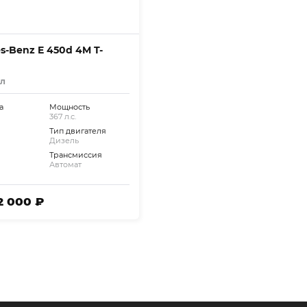
s-Benz E 450d 4M T-
HK+AIRMATIC+PANO+HEAD++
ал
а
Мощность
367 л.с.
Тип двигателя
Дизель
Трансмиссия
Автомат
82 000 ₽