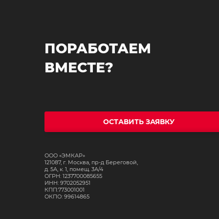
ПОРАБОТАЕМ
ВМЕСТЕ?
ОСТАВИТЬ ЗАЯВКУ
ООО «ЭМКАР»
121087, г. Москва, пр-д Береговой,
д. 5А, к. 1, помещ. 3А/4
ОГРН: 1237700085655
ИНН: 9702052951
КПП:773001001
ОКПО: 99614865