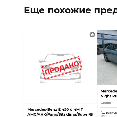
Еще похожие пре
Mercede
Night P
21Zo
Седан
Mercedes-Benz E 450 d 4M T
Год выпуск
AMG/AHK/Pano/Sitzklima/Super/Burm
2025 г.