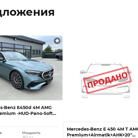
дложения
s-Benz E450d 4M AMG
remium -HUD-Pano-Softcl-
Mercedes-Benz E 450 4M T AM
а
Мощность
Premium+Airmatik+AHK+20″
367 л.с.