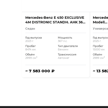
Mercedes-Benz E 450 EXCLUSIVE
Mercede
4M DISTRONIC STANDH. AHK 360
Modell
SHD
+AMG+A
Седан
Универс
Год выпуска
Мощность
Год выпуск
2023 г.
367 л.с.
2025 г.
Пробег
Тип двигателя
Пробег
8474 км.
Бензин
15000 км.
Объём
Трансмиссия
Объём
3
3
2999 см
Автомат
2989 см
~ 7 583 000 ₽
~ 13 5