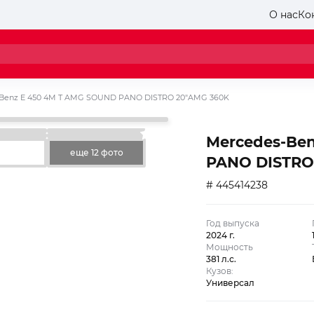
О нас
Ко
-Benz E 450 4M T AMG SOUND PANO DISTRO 20″AMG 360K
Mercedes-Be
еще 12 фото
PANO DISTRO
# 445414238
Год выпуска
2024 г.
Мощность
381 л.с.
Кузов:
Универсал