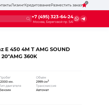
0
нтакты
Лизинг
Кредитование
Разместить заказ
+7 (495) 323-64-24
Москва, Береговой пр. 5А1
nz E 450 4M T AMG SOUND
 20″AMG 360K
Пробег
Объём
3
12000 км.
2999 см
Тип двигателя
Трансмиссия
Бензин
Автомат