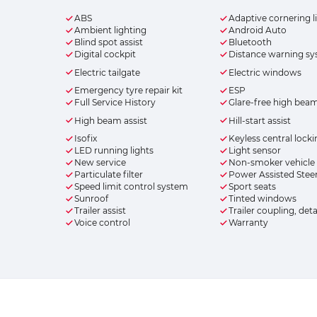
ABS
Adaptive cornering l
Ambient lighting
Android Auto
Blind spot assist
Bluetooth
Digital cockpit
Distance warning s
Electric tailgate
Electric windows
Emergency tyre repair kit
ESP
Full Service History
Glare-free high bea
High beam assist
Hill-start assist
Isofix
Keyless central lock
LED running lights
Light sensor
New service
Non-smoker vehicle
Particulate filter
Power Assisted Stee
Speed limit control system
Sport seats
Sunroof
Tinted windows
Trailer assist
Trailer coupling, det
Voice control
Warranty