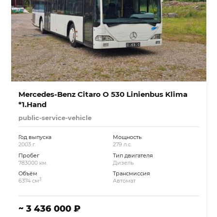
Mercedes-Benz Citaro O 530 Linienbus Klima
*1.Hand
public-service-vehicle
Год выпуска
Мощность
2003 г.
279 л.с.
Пробег
Тип двигателя
783000 км.
Дизель
Объём
Трансмиссия
3
6374 см
Автомат
~ 3 436 000 ₽