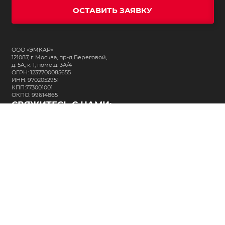
ОСТАВИТЬ ЗАЯВКУ
ООО «ЭМКАР»
121087, г. Москва, пр-д Береговой,
д. 5А, к. 1, помещ. 3А/4
ОГРН: 1237700085655
ИНН: 9702052951
КПП:773001001
ОКПО: 99614865
СВЯЖИТЕСЬ С НАМИ:
+7 (495) 323-64-24
support@m-kar.ru
о нас
контакты
лизинг
кредитование