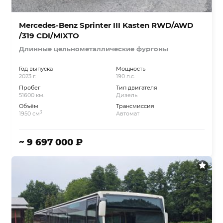
Mercedes-Benz Sprinter III Kasten RWD/AWD
/319 CDI/MIXTO
Длинные цельнометаллические фургоны
Год выпуска
Мощность
2023 г.
190 л.с.
Пробег
Тип двигателя
51600 км.
Дизель
Объём
Трансмиссия
3
1950 см
Автомат
~ 9 697 000 ₽