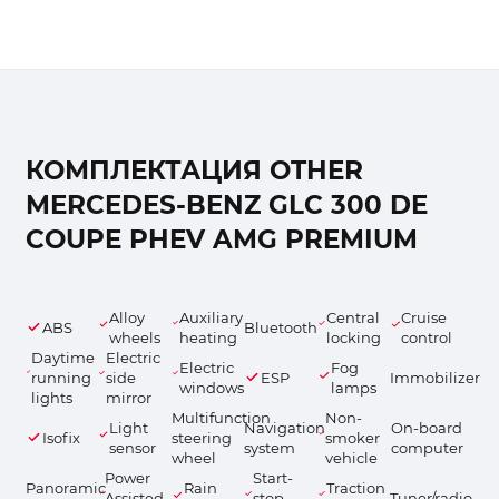
КОМПЛЕКТАЦИЯ OTHER
MERCEDES-BENZ GLC 300 DE
COUPE PHEV AMG PREMIUM
Alloy
Auxiliary
Central
Cruise
ABS
Bluetooth
wheels
heating
locking
control
Daytime
Electric
Electric
Fog
running
side
ESP
Immobilizer
windows
lamps
lights
mirror
Multifunction
Non-
Light
Navigation
On-board
Isofix
steering
smoker
sensor
system
computer
wheel
vehicle
Power
Start-
Panoramic
Rain
Traction
Assisted
stop
Tuner/radio