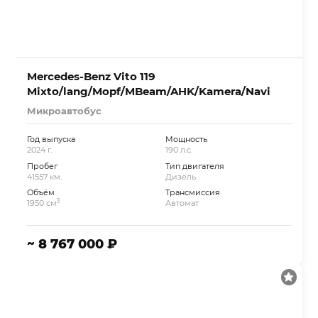
Mercedes-Benz Vito 119
Mixto/lang/Mopf/MBeam/AHK/Kamera/Navi
Микроавтобус
Год выпуска
Мощность
2024 г.
190 л.с.
Пробег
Тип двигателя
41557 км.
Дизель
Объём
Трансмиссия
3
1950 см
Автомат
~ 8 767 000 ₽