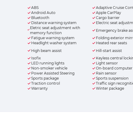
ABS
Adaptive Cruise Con
Android Auto
Apple CarPlay
Bluetooth
Cargo barrier
Distance warning system
Electric seat adjust
Eletric seat adjustment with
Emergency brake ass
memory function
Fatigue warning system
Folding exterior mir
Headlight washer system
Heated rear seats
High beam assist
Hill-start assist
Isofix
Keyless central lock
LED running lights
Light sensor
Non-smoker vehicle
On-board computer
Power Assisted Steering
Rain sensor
Sports package
Sports suspension
Traction control
Traffic sign recognit
Warranty
Winter package