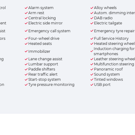
trol
Alarm system
Alloy wheels
Arm rest
Autom. dimming interi
Central locking
DAB radio
ment
Electric side mirror
Electric tailgate
ist
Emergency call system
Emergency tyre repair 
rors
Four-wheel drive
Full Service History
Heated seats
Heated steering wheel
Induction charging for
Immobilizer
smartphones
ing
Lane change assist
Leather steering whee
Lumbar support
Multifunction steering
Paddle shifters
Panoramic roof
Rear traffic alert
Sound system
Start-stop system
Tinted windows
ion
Tyre pressure monitoring
USB port