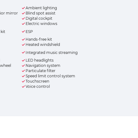
Ambient lighting
or mirror
Blind spot assist
Digital cockpit
Electric windows
kit
ESP
Hands-free kit
Heated windshield
Integrated music streaming
l
LED headlights
 wheel
Navigation system
Particulate filter
Speed limit control system
Touchscreen
Voice control