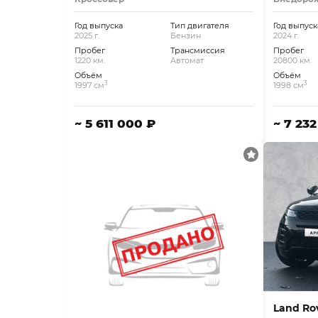
Год выпуска
Тип двигателя
Год выпуск
2025 г.
Бензин
2024 г.
Пробег
Трансмиссия
Пробег
1220 км.
Автомат
20800 км.
Объём
Объём
3
3
1997 см
1998 см
~ 5 611 000 ₽
~ 7 23
Land Ro