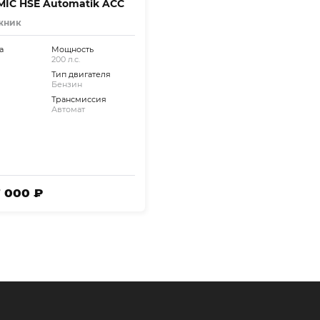
IC HSE Automatik ACC
жник
а
Мощность
200 л.с.
Тип двигателя
Бензин
Трансмиссия
Автомат
7 000 ₽