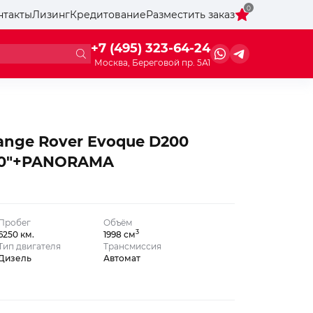
0
нтакты
Лизинг
Кредитование
Разместить заказ
+7 (495) 323-64-24
Москва, Береговой пр. 5А1
ange Rover Evoque D200
20″+PANORAMA
Пробег
Объём
3
6250 км.
1998 см
Тип двигателя
Трансмиссия
Дизель
Автомат