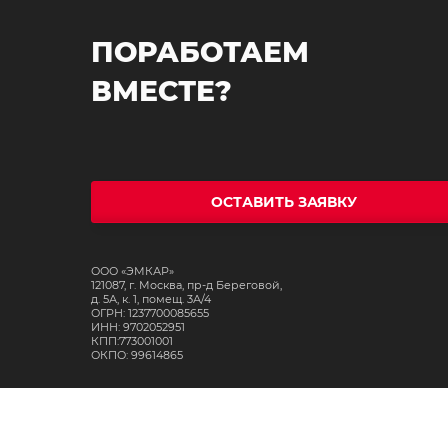
ПОРАБОТАЕМ
ВМЕСТЕ?
ОСТАВИТЬ ЗАЯВКУ
ООО «ЭМКАР»
121087, г. Москва, пр-д Береговой,
д. 5А, к. 1, помещ. 3А/4
ОГРН: 1237700085655
ИНН: 9702052951
КПП:773001001
ОКПО: 99614865