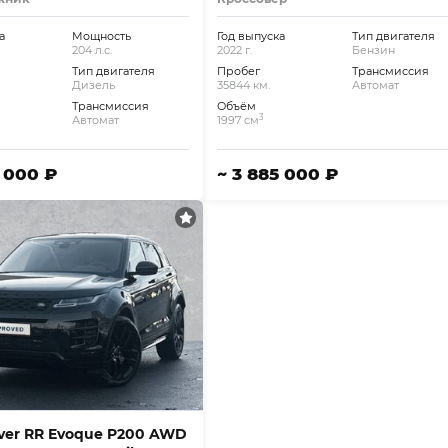
а
Мощность
Год выпуска
Тип двигателя
204 л.с.
2022 г.
Бензин
Тип двигателя
Пробег
Трансмиссия
Дизель
35844 км.
Автомат
Трансмиссия
Объём
3
Автомат
1997 см
2 000 ₽
~ 3 885 000 ₽
ver RR Evoque P200 AWD