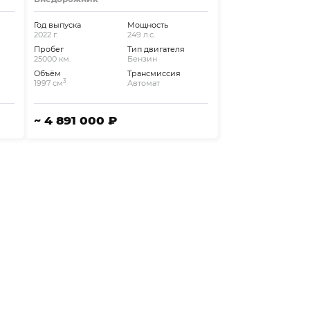
Год выпуска
Мощность
2022 г.
249 л.с.
Пробег
Тип двигателя
25000 км.
Бензин
Объём
Трансмиссия
3
1997 см
Автомат
~ 4 891 000 ₽