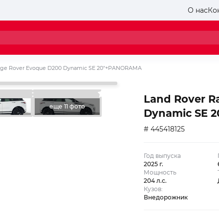
О нас
Ко
nge Rover Evoque D200 Dynamic SE 20″+PANORAMA
Land Rover R
еще 11 фото
Dynamic SE 
# 445418125
Год выпуска
2025 г.
Мощность
204 л.с.
Кузов:
Внедорожник