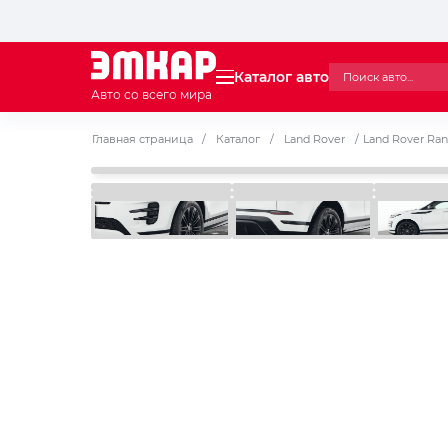
Каталог авто
Авто со всего мира
Главная страница
/
Каталог
/
Land Rover
/
Land Rover Ra