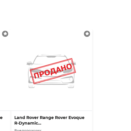
ue
Land Rover Range Rover Evoque
R-Dynamic
SE/P250/KAMERA/MEMO
Внедорожник