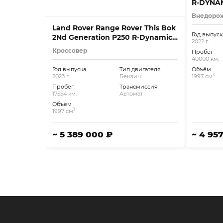
R-DYNAM
Внедоро
Land Rover Range Rover This Bok
Год выпуск
2Nd Generation P250 R-Dynamic
2022 г.
Se
Кроссовер
Пробег
40000 км.
Год выпуска
Тип двигателя
Объём
3
2023 г.
Бензин
1997 см
Пробег
Трансмиссия
17554 км.
Автомат
Объём
3
1997 см
~ 5 389 000 ₽
~ 4 95