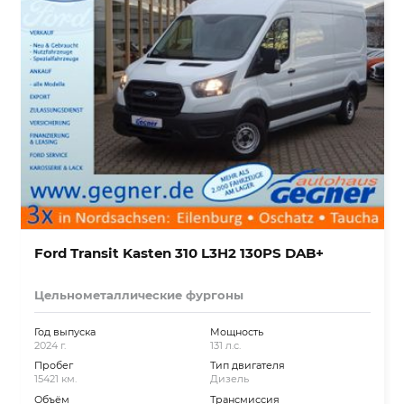
Ford Transit Kasten 310 L3H2 130PS DAB+
Цельнометаллические фургоны
Год выпуска
Мощность
2024 г.
131 л.с.
Пробег
Тип двигателя
15421 км.
Дизель
Объём
Трансмиссия