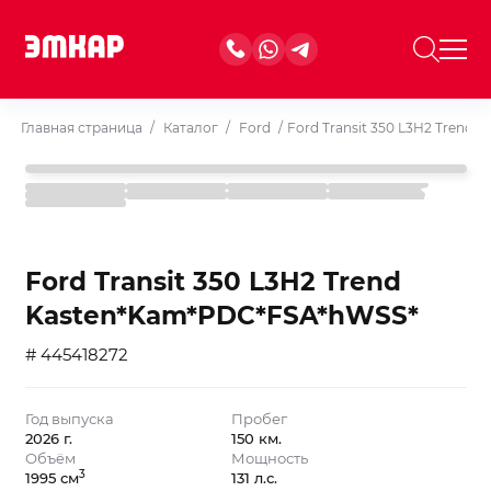
Главная страница
/
Каталог
/
Ford
/
Ford Transit 350 L3H2 Trend
Ford Transit 350 L3H2 Trend
Kasten*Kam*PDC*FSA*hWSS*
# 445418272
Год выпуска
Пробег
2026 г.
150 км.
Объём
Мощность
3
1995 см
131 л.с.