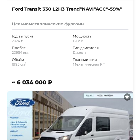
Ford Transit 330 L2H3 Trend*NAVI*ACC*-59%*
Цельнометаллические фургоны
Год выпуска
Мощность
2024 г.
131 л.с.
Пробег
Тип двигателя
20954 км.
Дизель
Объём
Трансмиссия
3
1995 см
Механическая КП
~ 6 034 000 ₽