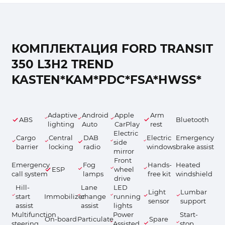
КОМПЛЕКТАЦИЯ FORD TRANSIT
350 L3H2 TREND
KASTEN*KAM*PDC*FSA*HWSS*
Adaptive
Android
Apple
Arm
ABS
Bluetooth
lighting
Auto
CarPlay
rest
Electric
Cargo
Central
DAB
Electric
Emergency
side
barrier
locking
radio
windows
brake assist
mirror
Front
Emergency
Fog
Hands-
Heated
ESP
wheel
call system
lamps
free kit
windshield
drive
Hill-
Lane
LED
Light
Lumbar
start
Immobilizer
change
running
sensor
support
assist
assist
lights
Multifunction
Power
Start-
On-board
Particulate
Spare
steering
Assisted
stop