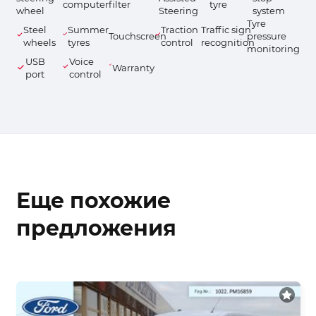
computer
filter
tyre
wheel
Steering
system
Tyre
Steel
Summer
Traction
Traffic sign
Touchscreen
pressure
wheels
tyres
control
recognition
monitoring
USB
Voice
Warranty
port
control
Еще похожие
предложения