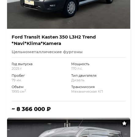
Ford Transit Kasten 350 L3H2 Trend
*Navi*Klima*Kamera
Цельнометаллические фургоны
Год выпуска
Мощность
2025 г.
170 л.с.
Пробег
Тип двигателя
79 км.
Дизель
Объём
Трансмиссия
3
1995 см
Механическая КП
~ 8 366 000 ₽