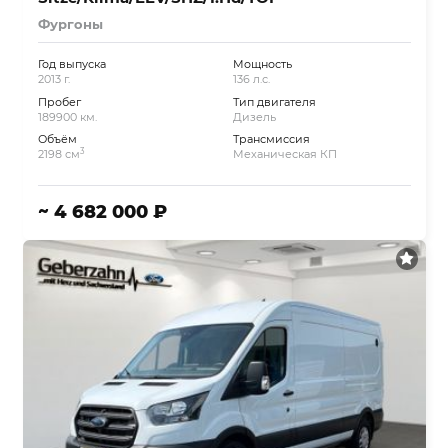
Фургоны
Год выпуска
Мощность
2013 г.
136 л.с.
Пробег
Тип двигателя
189900 км.
Дизель
Объём
Трансмиссия
3
2198 см
Механическая КП
~ 4 682 000 ₽