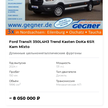
Ford Transit 350L4H3 Trend Kasten DoKa 6Sit
Kam Mixto
Длинные цельнометаллические фургоны
Год выпуска
Мощность
2024 г.
131 л.с.
Пробег
Тип двигателя
150 км.
Дизель
Объём
Трансмиссия
3
1996 см
Механическая КП
~ 8 050 000 ₽