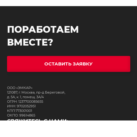
ПОРАБОТАЕМ
ВМЕСТЕ?
ОСТАВИТЬ ЗАЯВКУ
ООО «ЭМКАР»
121087, г. Москва, пр-д Береговой,
д. 5А, к. 1, помещ. 3А/4
ОГРН: 1237700085655
ИНН: 9702052951
КПП:773001001
ОКПО: 99614865
СВЯЖИТЕСЬ С НАМИ:
+7 (495) 323-64-24