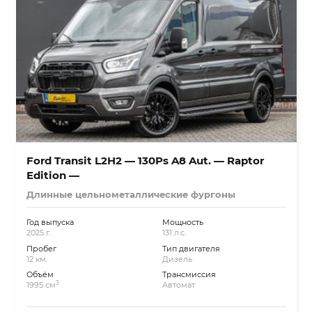
Ford Transit L2H2 — 130Ps A8 Aut. — Raptor
Edition —
Длинные цельнометаллические фургоны
Год выпуска
Мощность
2025 г.
131 л.с.
Пробег
Тип двигателя
12 км.
Дизель
Объём
Трансмиссия
3
1995 см
Автомат