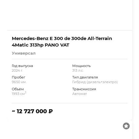
Mercedes-Benz E 300 de 300de All-Terrain
4Matic 313hp PANO VAT
Универсал
Год выпуска
Мощность
2024 г.
313 л.с.
Пробег
Тип двигателя
9650 км.
Гибрид (дизель+электро)
Объём
Трансмиссия
3
1993 см
Автомат
~ 12 727 000 ₽