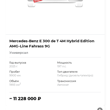
Mercedes-Benz E 300 de T 4M Hybrid Edition
AMG-Line Fahrass 9G
Универсал
Год выпуска
Мощность
2025 г.
197 л.с.
Пробег
Тип двигателя
9900 км.
Гибрид (дизель+электро)
Объём
Трансмиссия
3
1993 см
Автомат
~ 11 228 000 ₽