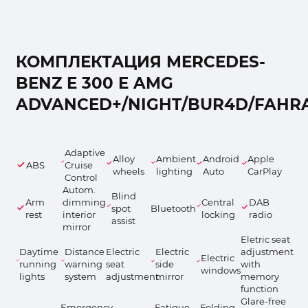
КОМПЛЕКТАЦИЯ MERCEDES-
BENZ E 300 E AMG
ADVANCED+/NIGHT/BUR4D/FAHRA
Adaptive
Alloy
Ambient
Android
Apple
ABS
Cruise
wheels
lighting
Auto
CarPlay
Control
Autom.
Blind
Arm
dimming
Central
DAB
spot
Bluetooth
rest
interior
locking
radio
assist
mirror
Eletric seat
Daytime
Distance
Electric
Electric
adjustment
Electric
running
warning
seat
side
with
windows
lights
system
adjustment
mirror
memory
function
Glare-free
Emergency
Fatigue
Folding