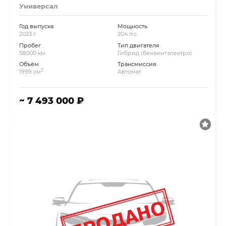
Универсал
Год выпуска
Мощность
2023 г.
204 л.с.
Пробег
Тип двигателя
58000 км.
Гибрид (бензин+электро)
Объём
Трансмиссия
3
1999 см
Автомат
~ 7 493 000 ₽