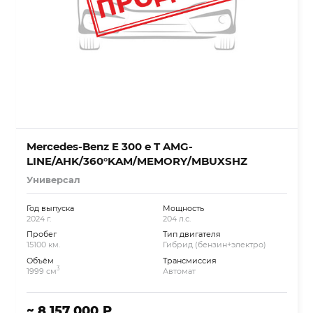
Mercedes-Benz E 300 e T AMG-
LINE/AHK/360°KAM/MEMORY/MBUXSHZ
Универсал
Год выпуска
Мощность
2024 г.
204 л.с.
Пробег
Тип двигателя
15100 км.
Гибрид (бензин+электро)
Объём
Трансмиссия
3
1999 см
Автомат
~ 8 157 000 ₽