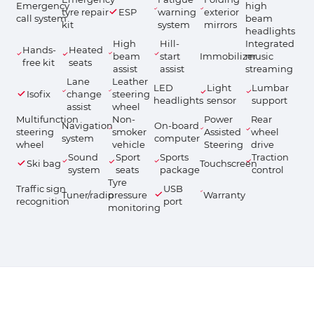
Emergency
high
tyre repair
ESP
warning
exterior
call system
beam
kit
system
mirrors
headlights
High
Hill-
Integrated
Hands-
Heated
beam
start
Immobilizer
music
free kit
seats
assist
assist
streaming
Lane
Leather
LED
Light
Lumbar
Isofix
change
steering
headlights
sensor
support
assist
wheel
Multifunction
Non-
Power
Rear
Navigation
On-board
steering
smoker
Assisted
wheel
system
computer
wheel
vehicle
Steering
drive
Sound
Sport
Sports
Traction
Ski bag
Touchscreen
system
seats
package
control
Tyre
Traffic sign
USB
Tuner/radio
pressure
Warranty
recognition
port
monitoring