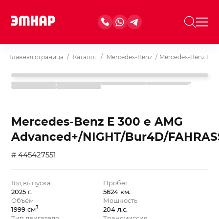
Главная страница
/
Каталог
/
Mercedes-Benz
/
Mercedes-Benz E 3
Mercedes-Benz E 300 e AMG
Advanced+/NIGHT/Bur4D/FAHRAS
# 445427551
Год выпуска
Пробег
2025 г.
5624 км.
Объём
Мощность
3
1999 см
204 л.с.
Тип двигателя
Трансмиссия