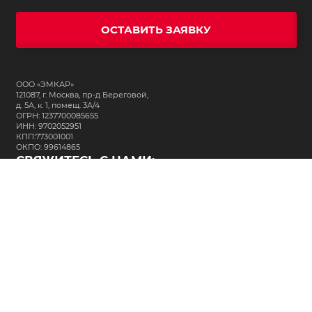
ОСТАВИТЬ ЗАЯВКУ
ООО «ЭМКАР»
121087, г. Москва, пр-д Береговой,
д. 5А, к. 1, помещ. 3А/4
ОГРН: 1237700085655
ИНН: 9702052951
КПП:773001001
ОКПО: 99614865
СВЯЖИТЕСЬ С НАМИ:
+7 (495) 323-64-24
support@m-kar.ru
о нас
контакты
лизинг
кредитование