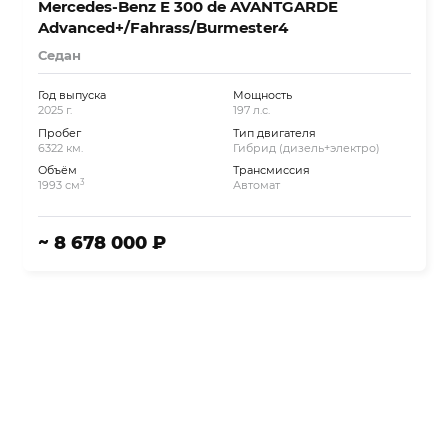
Mercedes-Benz E 300 de AVANTGARDE
Advanced+/Fahrass/Burmester4
Седан
Год выпуска
Мощность
2025 г.
197 л.с.
Пробег
Тип двигателя
6322 км.
Гибрид (дизель+электро)
Объём
Трансмиссия
3
1993 см
Автомат
~ 8 678 000 ₽