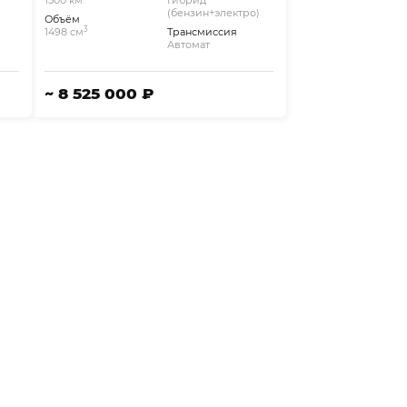
1500 км.
Гибрид
(бензин+электро)
Объём
3
1498 см
Трансмиссия
Автомат
~ 8 525 000 ₽