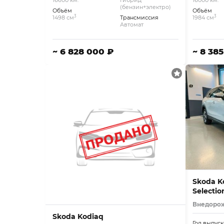
16600 км.
Гибрид
16000 км.
(бензин+электро)
Объём
Объём
3
3
1498 см
Трансмиссия
1984 см
Автомат
~ 6 828 000 ₽
~ 8 38
Skoda K
Selecti
Внедоро
Skoda Kodiaq
Год выпуск