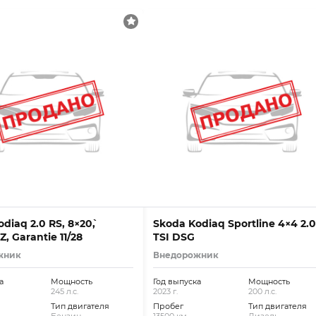
diaq 2.0 RS, 8×20`,
Skoda Kodiaq Sportline 4×4 2.0
 Garantie 11/28
TSI DSG
жник
Внедорожник
а
Мощность
Год выпуска
Мощность
245 л.с.
2023 г.
200 л.с.
Тип двигателя
Пробег
Тип двигателя