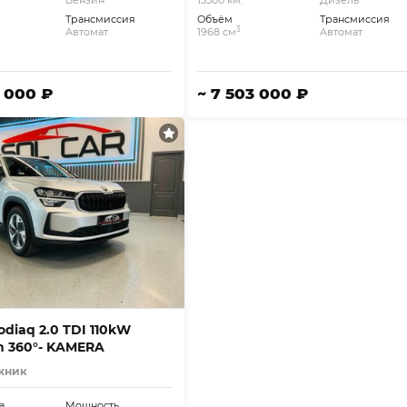
Бензин
13500 км.
Дизель
Трансмиссия
Объём
Трансмиссия
3
Автомат
1968 см
Автомат
5 000 ₽
~ 7 503 000 ₽
odiaq 2.0 TDI 110kW
on 360°- KAMERA
жник
а
Мощность