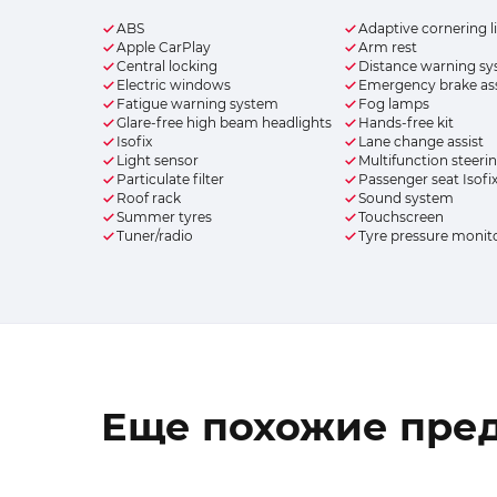
ABS
Adaptive cornering l
Apple CarPlay
Arm rest
Central locking
Distance warning s
Electric windows
Emergency brake ass
Fatigue warning system
Fog lamps
Glare-free high beam headlights
Hands-free kit
Isofix
Lane change assist
Light sensor
Multifunction steeri
Particulate filter
Passenger seat Isofi
Roof rack
Sound system
Summer tyres
Touchscreen
Tuner/radio
Tyre pressure monit
Еще похожие пре