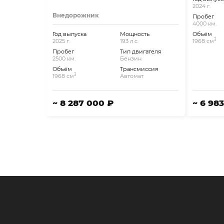
2024 г.
Внедорожник
Пробег
4000 км.
Год выпуска
Мощность
Объём
3
2025 г.
193 л.с.
1968 см
Пробег
Тип двигателя
2500 км.
Бензин
Объём
Трансмиссия
3
1968 см
Автомат
~ 8 287 000 ₽
~ 6 98