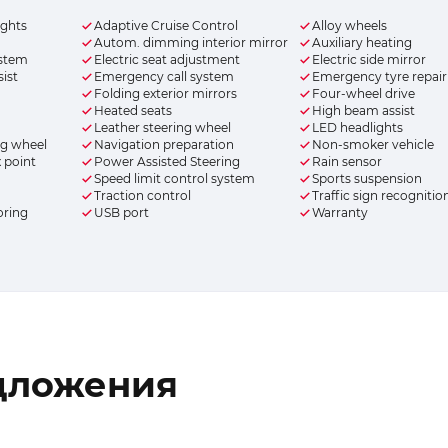
ights
Adaptive Cruise Control
Alloy wheels
Autom. dimming interior mirror
Auxiliary heating
ystem
Electric seat adjustment
Electric side mirror
ist
Emergency call system
Emergency tyre repair 
Folding exterior mirrors
Four-wheel drive
Heated seats
High beam assist
Leather steering wheel
LED headlights
ng wheel
Navigation preparation
Non-smoker vehicle
x point
Power Assisted Steering
Rain sensor
Speed limit control system
Sports suspension
Traction control
Traffic sign recognitio
oring
USB port
Warranty
дложения