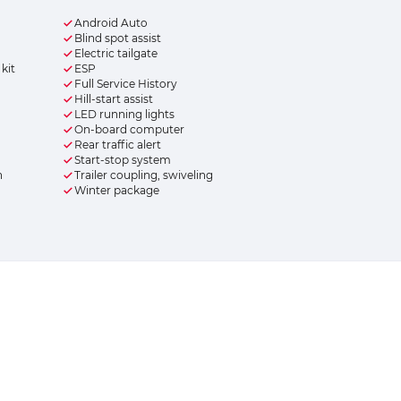
Android Auto
Blind spot assist
Electric tailgate
kit
ESP
Full Service History
Hill-start assist
LED running lights
On-board computer
Rear traffic alert
Start-stop system
n
Trailer coupling, swiveling
Winter package