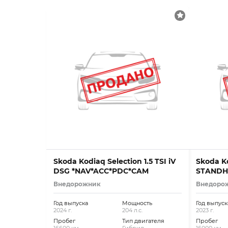
Skoda Kodiaq Selection 1.5 TSI iV
Skoda Ko
DSG *NAV*ACC*PDC*CAM
STANDHZ,
Внедорожник
Внедоро
Год выпуска
Мощность
Год выпуск
2024 г.
204 л.с.
2023 г.
Пробег
Тип двигателя
Пробег