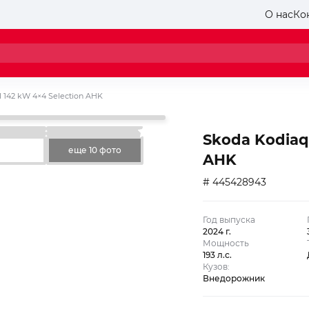
О нас
Ко
I 142 kW 4×4 Selection AHK
Skoda Kodiaq 
еще 10 фото
AHK
# 445428943
Год выпуска
2024 г.
Мощность
193 л.с.
Кузов:
Внедорожник