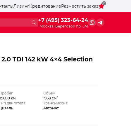
0
нтакты
Лизинг
Кредитование
Разместить заказ
+7 (495) 323-64-24
Москва, Береговой пр. 5А1
2.0 TDI 142 kW 4×4 Selection
Пробег
Объём
3
39600 км.
1968 см
Тип двигателя
Трансмиссия
Дизель
Автомат