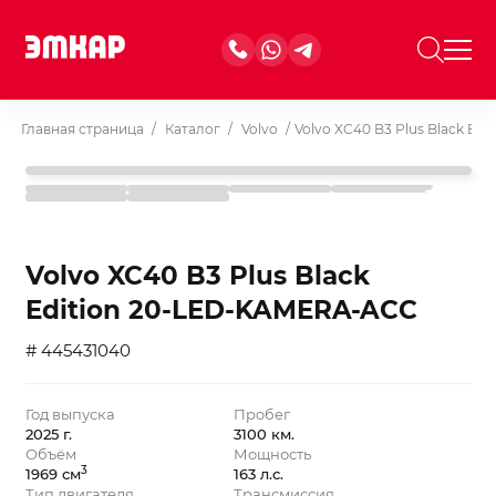
Главная страница
/
Каталог
/
Volvo
/
Volvo XC40 B3 Plus Black E
Volvo XC40 B3 Plus Black
Edition 20-LED-KAMERA-ACC
# 445431040
Год выпуска
Пробег
2025 г.
3100 км.
Объём
Мощность
3
1969 см
163 л.с.
Тип двигателя
Трансмиссия