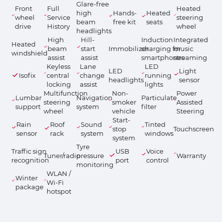
Glare-free
Front
Full
Heated
high
Hands-
Heated
wheel
Service
steering
beam
free kit
seats
drive
History
wheel
headlights
High
Hill-
Induction
Integrated
Heated
beam
start
Immobilizer
charging for
music
windshield
assist
assist
smartphones
streaming
Keyless
Lane
LED
LED
Light
Isofix
central
change
running
headlights
sensor
locking
assist
lights
Multifunction
Non-
Power
Lumbar
Navigation
Particulate
steering
smoker
Assisted
support
system
filter
wheel
vehicle
Steering
Start-
Rain
Roof
Sound
Tinted
stop
Touchscreen
sensor
rack
system
windows
system
Tyre
Traffic sign
USB
Voice
Tuner/radio
pressure
Warranty
recognition
port
control
monitoring
WLAN /
Winter
Wi-Fi
package
hotspot