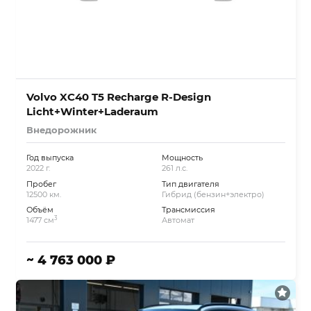
Volvo XC40 T5 Recharge R-Design
Licht+Winter+Laderaum
Внедорожник
Год выпуска
Мощность
2022 г.
261 л.с.
Пробег
Тип двигателя
12500 км.
Гибрид (бензин+электро)
Объём
Трансмиссия
3
1477 см
Автомат
~ 4 763 000 ₽