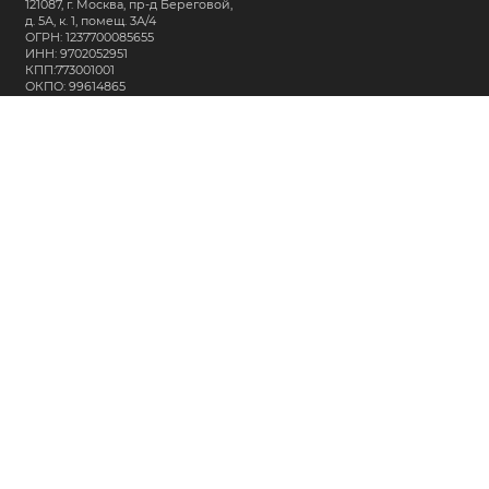
121087, г. Москва, пр-д Береговой,
д. 5А, к. 1, помещ. 3А/4
ОГРН: 1237700085655
ИНН: 9702052951
КПП:773001001
ОКПО: 99614865
СВЯЖИТЕСЬ С НАМИ:
+7 (495) 323-64-24
support@m-kar.ru
о нас
контакты
лизинг
кредитование
разместить заказ
Политика в отношении обработки персональных данных