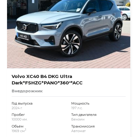
Volvo XC40 B4 DKG Ultra
Dark*FSHZG*PANO*360°*ACC
Внедорожник
Год выпуска
Мощность
2024 г.
197 л.с.
Пробег
Тип двигателя
10000 км.
Бензин
Объём
Трансмиссия
3
1969 см
Автомат