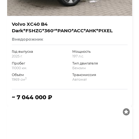
Volvo XC40 B4
Dark*FSHZG*360°*PANO*ACC*AHK*PIXEL
Внедорожник
Год выпуска
Мощность
2025 г.
197 л.с.
Пробег
Тип двигателя
11000 км.
Бензин
Объём
Трансмиссия
3
1969 см
Автомат
~ 7 044 000 ₽