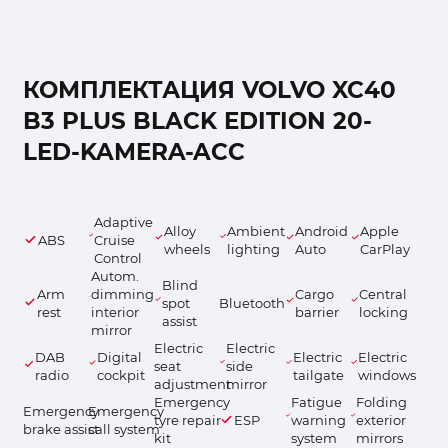
КОМПЛЕКТАЦИЯ VOLVO XC40
B3 PLUS BLACK EDITION 20-
LED-KAMERA-ACC
Adaptive
Alloy
Ambient
Android
Apple
ABS
Cruise
wheels
lighting
Auto
CarPlay
Control
Autom.
Blind
Arm
dimming
Cargo
Central
spot
Bluetooth
rest
interior
barrier
locking
assist
mirror
Electric
Electric
DAB
Digital
Electric
Electric
seat
side
radio
cockpit
tailgate
windows
adjustment
mirror
Emergency
Fatigue
Folding
Emergency
Emergency
tyre repair
ESP
warning
exterior
brake assist
call system
kit
system
mirrors