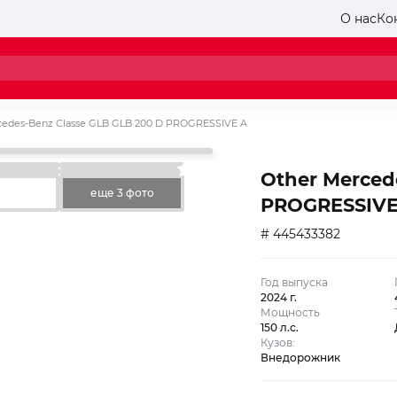
О нас
Ко
cedes-Benz Classe GLB GLB 200 D PROGRESSIVE A
Other Merced
еще 3 фото
PROGRESSIVE
# 445433382
Год выпуска
2024 г.
Мощность
150 л.с.
Кузов:
Внедорожник