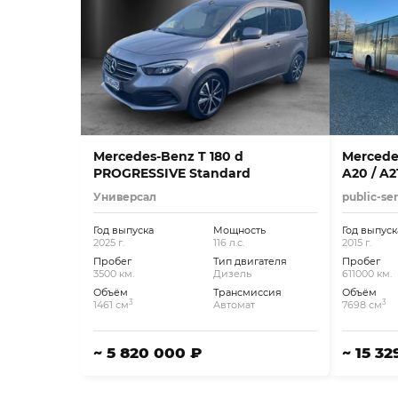
Mercedes-Benz T 180 d
Mercedes
PROGRESSIVE Standard
A20 / A2
Универсал
public-se
Год выпуска
Мощность
Год выпуск
2025 г.
116 л.с.
2015 г.
Пробег
Тип двигателя
Пробег
3500 км.
Дизель
611000 км.
Объём
Трансмиссия
Объём
3
3
1461 см
Автомат
7698 см
~ 5 820 000 ₽
~ 15 3