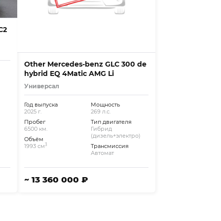
C2
Other Mercedes-benz GLC 300 de
hybrid EQ 4Matic AMG Li
Универсал
Год выпуска
Мощность
2025 г.
269 л.с.
Пробег
Тип двигателя
6500 км.
Гибрид
(дизель+электро)
Объём
3
1993 см
Трансмиссия
Автомат
~ 13 360 000 ₽