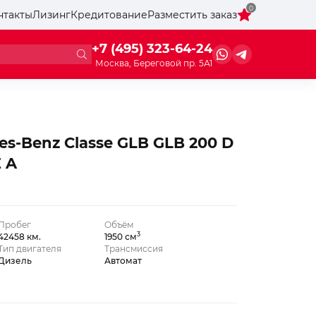
0
нтакты
Лизинг
Кредитование
Разместить заказ
+7 (495) 323-64-24
Москва, Береговой пр. 5А1
es-Benz Classe GLB GLB 200 D
 A
Пробег
Объём
3
42458 км.
1950 см
Тип двигателя
Трансмиссия
Дизель
Автомат