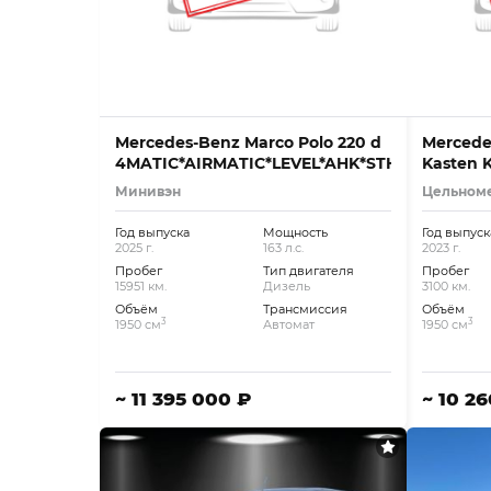
Mercedes-Benz Marco Polo 220 d
Mercedes
4MATIC*AIRMATIC*LEVEL*AHK*STHZG
Kasten 
Минивэн
Цельном
Год выпуска
Мощность
Год выпуск
2025 г.
163 л.с.
2023 г.
Пробег
Тип двигателя
Пробег
15951 км.
Дизель
3100 км.
Объём
Трансмиссия
Объём
3
3
1950 см
Автомат
1950 см
~ 11 395 000 ₽
~ 10 2