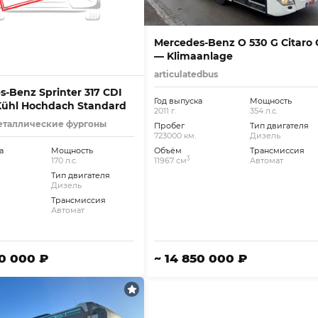
Mercedes-Benz O 530 G Citaro 
— Klimaanlage
articulatedbus
-Benz Sprinter 317 CDI
Год выпуска
Мощность
Kühl Hochdach Standard
2011 г.
354 л.с.
еталлические фургоны
Пробег
Тип двигателя
723000 км.
Дизель
а
Мощность
Объём
Трансмиссия
3
170 л.с.
11967 см
Автомат
Тип двигателя
Дизель
Трансмиссия
Автомат
60 000 ₽
~ 14 850 000 ₽