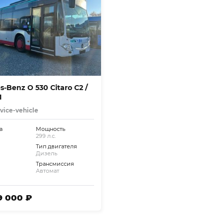
-Benz O 530 Citaro C2 /
1
rvice-vehicle
а
Мощность
299 л.с.
Тип двигателя
Дизель
Трансмиссия
Автомат
29 000 ₽