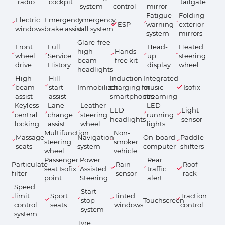
radio
cockpit
tailgate
system
control
mirror
Fatigue
Folding
Electric
Emergency
Emergency
ESP
warning
exterior
windows
brake assist
call system
system
mirrors
Glare-free
Front
Full
Head-
Heated
high
Hands-
wheel
Service
up
steering
beam
free kit
drive
History
display
wheel
headlights
High
Hill-
Induction
Integrated
beam
start
Immobilizer
charging for
music
Isofix
assist
assist
smartphones
streaming
Keyless
Lane
Leather
LED
LED
Light
central
change
steering
running
headlights
sensor
locking
assist
wheel
lights
Multifunction
Non-
Massage
Navigation
On-board
Paddle
steering
smoker
seats
system
computer
shifters
wheel
vehicle
Passenger
Power
Rear
Particulate
Rain
Roof
seat Isofix
Assisted
traffic
filter
sensor
rack
point
Steering
alert
Speed
Start-
limit
Sport
Tinted
Traction
stop
Touchscreen
control
seats
windows
control
system
system
Tyre