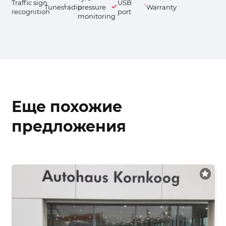
Traffic sign
USB
Tuner/radio
pressure
Warranty
recognition
port
monitoring
Еще похожие
предложения