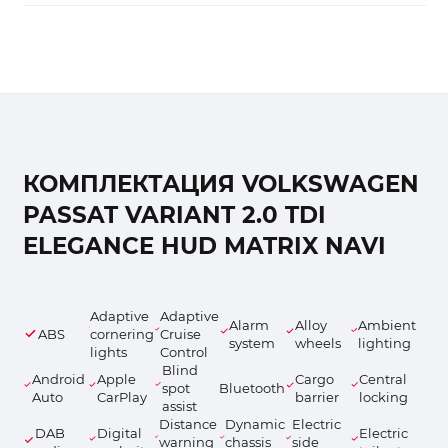
КОМПЛЕКТАЦИЯ VOLKSWAGEN
PASSAT VARIANT 2.0 TDI
ELEGANCE HUD MATRIX NAVI
Adaptive
Adaptive
Alarm
Alloy
Ambient
ABS
cornering
Cruise
system
wheels
lighting
lights
Control
Blind
Android
Apple
Cargo
Central
spot
Bluetooth
Auto
CarPlay
barrier
locking
assist
Distance
Dynamic
Electric
DAB
Digital
Electric
warning
chassis
side