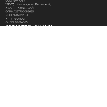
ООО «ЭМКАР»
121087, г. Москва, пр-д Береговой,
д. 5А, к. 1, помещ. 3А/4
ОГРН: 1237700085655
ИНН: 9702052951
КПП:773001001
ОКПО: 99614865
СВЯЖИТЕСЬ С НАМИ:
+7 (495) 323-64-24
support@m-kar.ru
о нас
контакты
лизинг
кредитование
разместить заказ
Политика в отношении обработки персональных данных