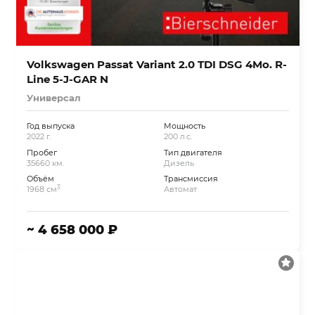
Volkswagen Passat Variant 2.0 TDI DSG 4Mo. R-
Line 5-J-GAR N
Универсал
Год выпуска
Мощность
2022 г.
200 л.с.
Пробег
Тип двигателя
35660 км.
Дизель
Объём
Трансмиссия
3
1968 см
Автомат
~ 4 658 000 ₽