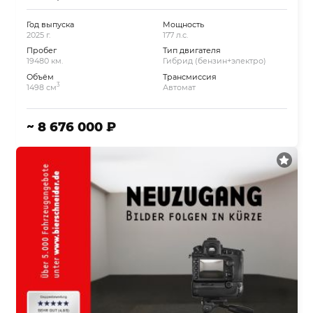
Год выпуска
Мощность
2025 г.
177 л.с.
Пробег
Тип двигателя
19480 км.
Гибрид (бензин+электро)
Объём
Трансмиссия
3
1498 см
Автомат
~ 8 676 000 ₽