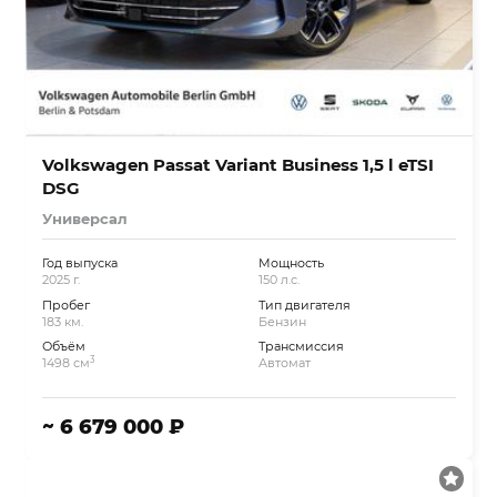
Volkswagen Passat Variant Business 1,5 l eTSI
DSG
Универсал
Год выпуска
Мощность
2025 г.
150 л.с.
Пробег
Тип двигателя
183 км.
Бензин
Объём
Трансмиссия
3
1498 см
Автомат
~ 6 679 000 ₽