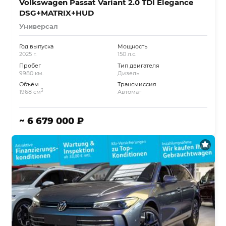
Volkswagen Passat Variant 2.0 TDI Elegance
DSG+MATRIX+HUD
Универсал
Год выпуска
Мощность
2025 г.
150 л.с.
Пробег
Тип двигателя
9980 км.
Дизель
Объём
Трансмиссия
3
1968 см
Автомат
~ 6 679 000 ₽