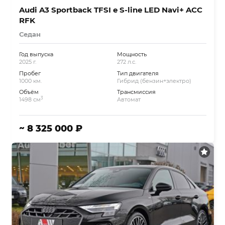
Audi A3 Sportback TFSI e S-line LED Navi+ ACC
RFK
Седан
Год выпуска
Мощность
2025 г.
272 л.с.
Пробег
Тип двигателя
1000 км.
Гибрид (бензин+электро)
Объём
Трансмиссия
3
1498 см
Автомат
~ 8 325 000 ₽