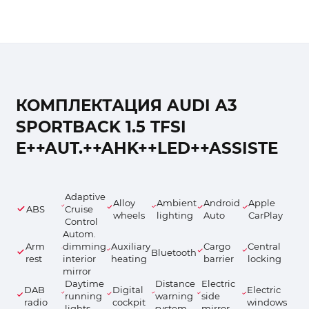
КОМПЛЕКТАЦИЯ AUDI A3
SPORTBACK 1.5 TFSI
E++AUT.++AHK++LED++ASSISTE
Adaptive
Alloy
Ambient
Android
Apple
ABS
Cruise
wheels
lighting
Auto
CarPlay
Control
Autom.
Arm
dimming
Auxiliary
Cargo
Central
Bluetooth
rest
interior
heating
barrier
locking
mirror
Daytime
Distance
Electric
DAB
Digital
Electric
running
warning
side
radio
cockpit
windows
lights
system
mirror