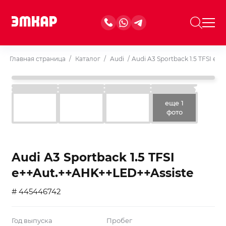
Главная страница
/
Каталог
/
Audi
/
Audi A3 Sportback 1.5 TFSI e
еще 1
фото
Audi A3 Sportback 1.5 TFSI
e++Aut.++AHK++LED++Assiste
# 445446742
Год выпуска
Пробег