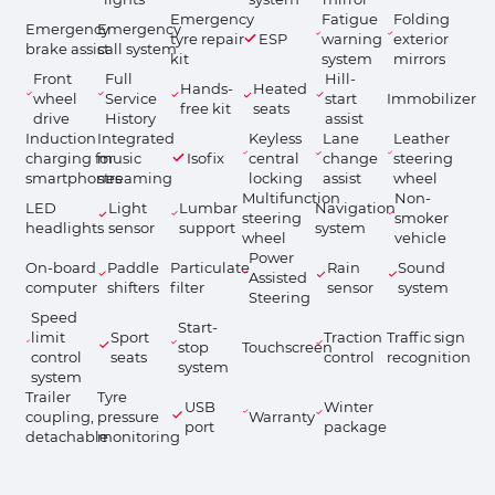
Emergency
Fatigue
Folding
Emergency
Emergency
tyre repair
ESP
warning
exterior
brake assist
call system
kit
system
mirrors
Front
Full
Hill-
Hands-
Heated
wheel
Service
start
Immobilizer
free kit
seats
drive
History
assist
Induction
Integrated
Keyless
Lane
Leather
charging for
music
Isofix
central
change
steering
smartphones
streaming
locking
assist
wheel
Multifunction
Non-
LED
Light
Lumbar
Navigation
steering
smoker
headlights
sensor
support
system
wheel
vehicle
Power
On-board
Paddle
Particulate
Rain
Sound
Assisted
computer
shifters
filter
sensor
system
Steering
Speed
Start-
limit
Sport
Traction
Traffic sign
stop
Touchscreen
control
seats
control
recognition
system
system
Trailer
Tyre
USB
Winter
coupling,
pressure
Warranty
port
package
detachable
monitoring