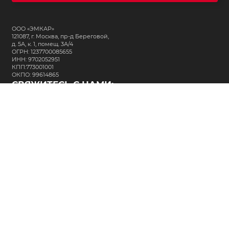
ООО «ЭМКАР»
121087, г. Москва, пр-д Береговой,
д. 5А, к. 1, помещ. 3А/4
ОГРН: 1237700085655
ИНН: 9702052951
КПП:773001001
ОКПО: 99614865
СВЯЖИТЕСЬ С НАМИ:
+7 (495) 323-64-24
support@m-kar.ru
о нас
контакты
лизинг
кредитование
разместить заказ