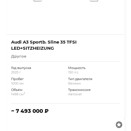
Audi A3 Sportb. Sline 35 TFSI
LED+SITZHEIZUNG
Другое
Год выпуска
Мощность
2025 г.
150 л.с.
Пробег
Тип двигателя
1000 км.
Бензин
Объём
Трансмиссия
3
1498 см
Автомат
~ 7 493 000 ₽