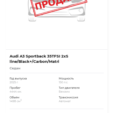
Audi A3 Sportback 35TFSI 2xS
line/Black+/Carbon/Matri
Седан
Год выпуска
Мощность
2025 г.
150 л.с.
Пробег
Тип двигателя
4444 км.
Бензин
Объём
Трансмиссия
3
1498 см
Автомат