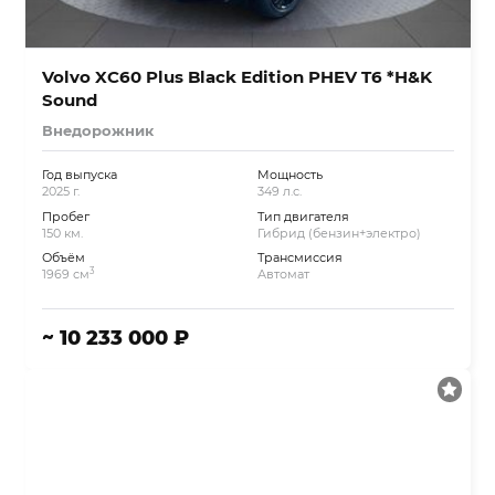
Volvo XC60 Plus Black Edition PHEV T6 *H&K
Sound
Внедорожник
Год выпуска
Мощность
2025 г.
349 л.с.
Пробег
Тип двигателя
150 км.
Гибрид (бензин+электро)
Объём
Трансмиссия
3
1969 см
Автомат
~ 10 233 000 ₽