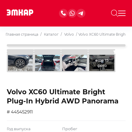
Главная страница
/
Каталог
/
Volvo
/
Volvo XC60 Ultimate Bright 
еще 15
фото
Volvo XC60 Ultimate Bright
Plug-In Hybrid AWD Panorama
# 445452911
Год выпуска
Пробег