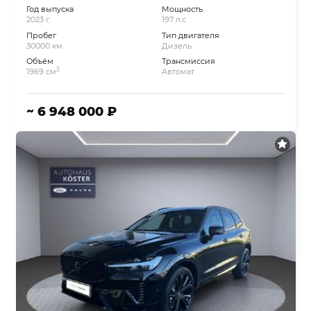
Год выпуска
Мощность
2023 г.
197 л.с.
Пробег
Тип двигателя
30000 км.
Дизель
Объём
Трансмиссия
3
1969 см
Автомат
~ 6 948 000 ₽