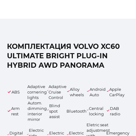
КОМПЛЕКТАЦИЯ VOLVO XC60
ULTIMATE BRIGHT PLUG-IN
HYBRID AWD PANORAMA
Adaptive
Adaptive
Alloy
Android
Apple
ABS
cornering
Cruise
wheels
Auto
CarPlay
lights
Control
Autom.
Blind
Arm
dimming
Central
DAB
spot
Bluetooth
rest
interior
locking
radio
assist
mirror
Eletric seat
Electric
adjustment
Digital
Electric
Electric
Emergency
side
with