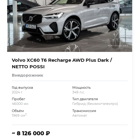
Volvo XC60 T6 Recharge AWD Plus Dark /
NETTO POSSI
Внедорожник
Год выпуска
Мощность
2024 г.
349 л.с.
Пробег
Тип двигателя
46000 км.
Гибрид (бензин+электро)
Объём
Трансмиссия
3
1969 см
Автомат
~ 8 126 000 ₽