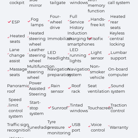
cockpit
tailgate
windows
call system
mirror
memory
function
Four-
Full
Heated
Fog
Hands-
ESP
wheel
Service
rear
lamps
free kit
drive
History
seats
Heated
Induction
Keyless
Heated
steering
Immobilizer
charging for
Isofix
central
seats
wheel
smartphones
locking
Lane
Leather
LED
LED
Light
Lumbar
change
steering
running
headlights
sensor
support
assist
wheel
lights
Multifunction
Non-
Massage
Navigation
Navigation
On-board
steering
smoker
seats
preparation
system
computer
wheel
vehicle
Power
Panoramic
Rain
Roof
Seat
Sound
Assisted
roof
sensor
rack
ventilation
system
Steering
Speed
Start-
limit
Tinted
Traction
stop
Sunroof
Touchscreen
control
windows
control
system
system
Tyre
Traffic sign
USB
Voice
Tuner/radio
pressure
Warranty
recognition
port
control
monitoring