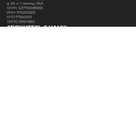
д. 5А, к. 1, помещ. 3А/4
ОГРН: 1237700085655
ИНН: 9702052951
КПП:773001001
ОКПО: 99614865
СВЯЖИТЕСЬ С НАМИ:
+7 (495) 323-64-24
support@m-kar.ru
о нас
контакты
лизинг
кредитование
разместить заказ
Политика в отношении обработки персональных данных