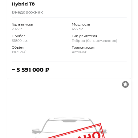
Hybrid T8
Внедорожник
Год выпуска
Мощность
2022 г.
455 л.с.
Пробег
Тип двигателя
61800 км.
Гибрид (бензин+электро)
Объём
Трансмиссия
3
1969 см
Автомат
~ 5 591 000 ₽