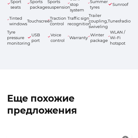
Sport
Sports
Sports
Summer
stop
Sunroof
seats
package
suspension
tyres
system
Trailer
Tinted
Traction
Traffic sign
Touchscreen
coupling,
Tuner/radio
windows
control
recognition
swiveling
Tyre
WLAN /
USB
Voice
Winter
pressure
Warranty
Wi-Fi
port
control
package
monitoring
hotspot
Еще похожие
предложения