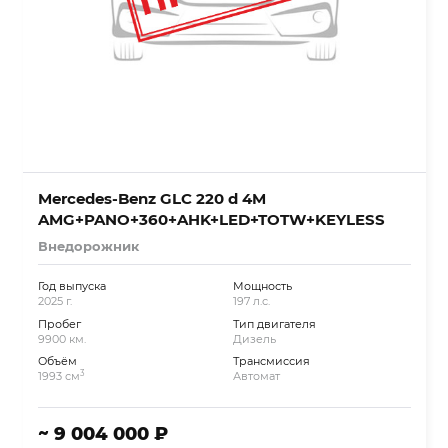
Mercedes-Benz GLC 220 d 4M
AMG+PANO+360+AHK+LED+TOTW+KEYLESS
Внедорожник
Год выпуска
Мощность
2025 г.
197 л.с.
Пробег
Тип двигателя
9900 км.
Дизель
Объём
Трансмиссия
3
1993 см
Автомат
~ 9 004 000 ₽