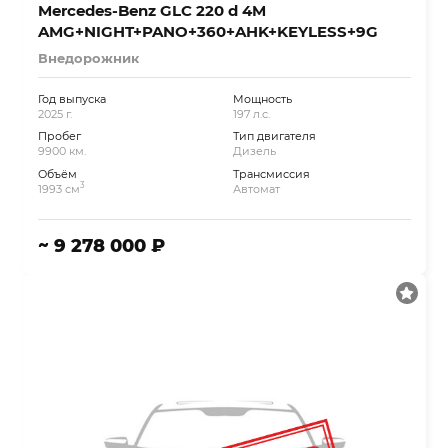
Mercedes-Benz GLC 220 d 4M
AMG+NIGHT+PANO+360+AHK+KEYLESS+9G
Внедорожник
Год выпуска
Мощность
2025 г.
197 л.с.
Пробег
Тип двигателя
9900 км.
Дизель
Объём
Трансмиссия
3
1993 см
Автомат
~ 9 278 000 ₽