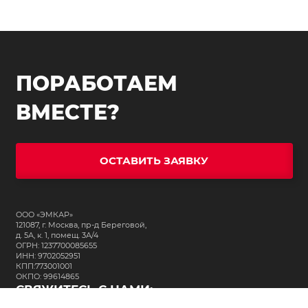
ПОРАБОТАЕМ
ВМЕСТЕ?
ОСТАВИТЬ ЗАЯВКУ
ООО «ЭМКАР»
121087, г. Москва, пр-д Береговой,
д. 5А, к. 1, помещ. 3А/4
ОГРН: 1237700085655
ИНН: 9702052951
КПП:773001001
ОКПО: 99614865
СВЯЖИТЕСЬ С НАМИ: