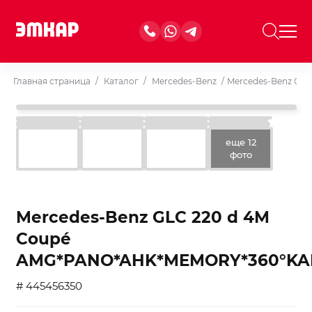
Главная страница
/
Каталог
/
Mercedes-Benz
/
Mercedes-Benz GL
еще 12
фото
Mercedes-Benz GLC 220 d 4M
Coupé
AMG*PANO*AHK*MEMORY*360°K
# 445456350