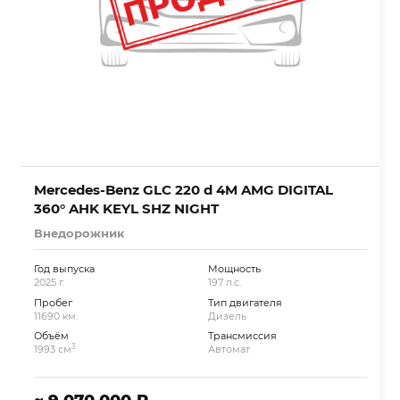
Mercedes-Benz GLC 220 d 4M AMG DIGITAL
360° AHK KEYL SHZ NIGHT
Внедорожник
Год выпуска
Мощность
2025 г.
197 л.с.
Пробег
Тип двигателя
11690 км.
Дизель
Объём
Трансмиссия
3
1993 см
Автомат