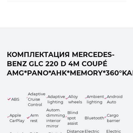
КОМПЛЕКТАЦИЯ MERCEDES-
BENZ GLC 220 D 4M COUPÉ
AMG*PANO*AHK*MEMORY*360°K
Adaptive
Adaptive
Alloy
Ambient
Android
ABS
Cruise
lighting
wheels
lighting
Auto
Control
Autom.
Blind
Apple
Arm
dimming
Cargo
spot
Bluetooth
CarPlay
rest
interior
barrier
assist
mirror
Distance
Electric
Electric