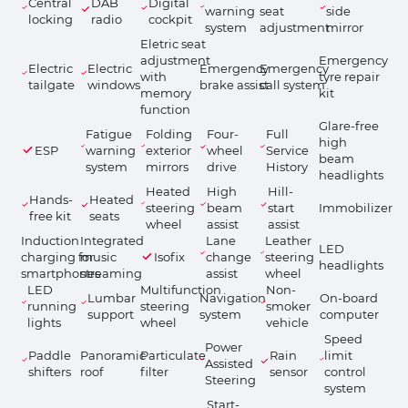
Central
DAB
Digital
warning
seat
side
locking
radio
cockpit
system
adjustment
mirror
Eletric seat
adjustment
Emergency
Electric
Electric
Emergency
Emergency
with
tyre repair
tailgate
windows
brake assist
call system
memory
kit
function
Glare-free
Fatigue
Folding
Four-
Full
high
ESP
warning
exterior
wheel
Service
beam
system
mirrors
drive
History
headlights
Heated
High
Hill-
Hands-
Heated
steering
beam
start
Immobilizer
free kit
seats
wheel
assist
assist
Induction
Integrated
Lane
Leather
LED
charging for
music
Isofix
change
steering
headlights
smartphones
streaming
assist
wheel
LED
Multifunction
Non-
Lumbar
Navigation
On-board
running
steering
smoker
support
system
computer
lights
wheel
vehicle
Speed
Power
Paddle
Panoramic
Particulate
Rain
limit
Assisted
shifters
roof
filter
sensor
control
Steering
system
Start-