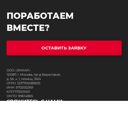
ПОРАБОТАЕМ
ВМЕСТЕ?
ОСТАВИТЬ ЗАЯВКУ
ООО «ЭМКАР»
121087, г. Москва, пр-д Береговой,
д. 5А, к. 1, помещ. 3А/4
ОГРН: 1237700085655
ИНН: 9702052951
КПП:773001001
ОКПО: 99614865
СВЯЖИТЕСЬ С НАМИ:
+7 (495) 323-64-24
support@m-kar.ru