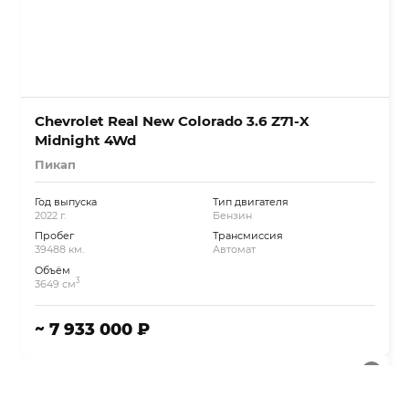
Chevrolet Real New Colorado 3.6 Z71-X
Midnight 4Wd
Пикап
Год выпуска
Тип двигателя
2022 г.
Бензин
Пробег
Трансмиссия
39488 км.
Автомат
Объём
3
3649 см
~ 7 933 000 ₽