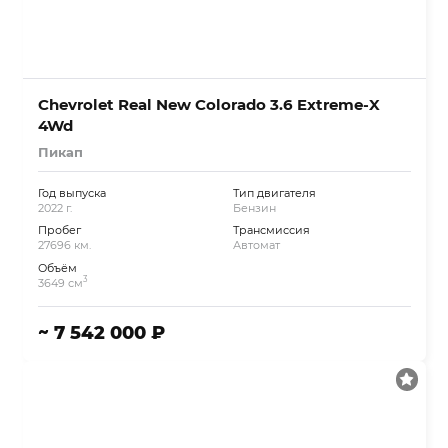
Chevrolet Real New Colorado 3.6 Extreme-X
4Wd
Пикап
Год выпуска
Тип двигателя
2022 г.
Бензин
Пробег
Трансмиссия
27696 км.
Автомат
Объём
3
3649 см
~ 7 542 000 ₽