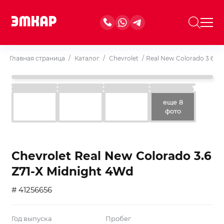
Главная страница
/
Каталог
/
Chevrolet
/
Real New Colorado 3.6 Z7
еще 8
фото
Chevrolet Real New Colorado 3.6
Z71-X Midnight 4Wd
# 41256656
Год выпуска
Пробег