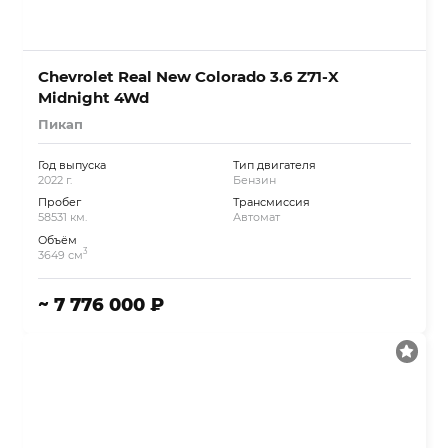
Chevrolet Real New Colorado 3.6 Z71-X
Midnight 4Wd
Пикап
Год выпуска
Тип двигателя
2022 г.
Бензин
Пробег
Трансмиссия
58531 км.
Автомат
Объём
3
3649 см
~ 7 776 000 ₽