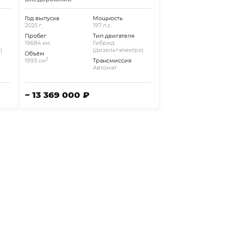
Год выпуска
Мощность
2025 г.
197 л.с.
Пробег
Тип двигателя
19684 км.
Гибрид
)
(дизель+электро)
Объём
3
1993 см
Трансмиссия
Автомат
~ 13 369 000 ₽