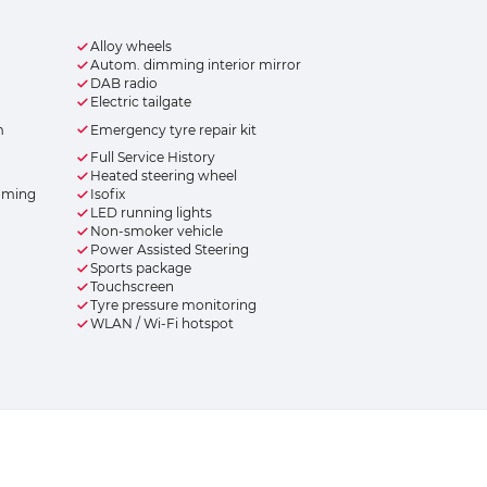
Alloy wheels
Autom. dimming interior mirror
DAB radio
Electric tailgate
m
Emergency tyre repair kit
Full Service History
Heated steering wheel
eaming
Isofix
LED running lights
Non-smoker vehicle
Power Assisted Steering
Sports package
Touchscreen
Tyre pressure monitoring
WLAN / Wi-Fi hotspot