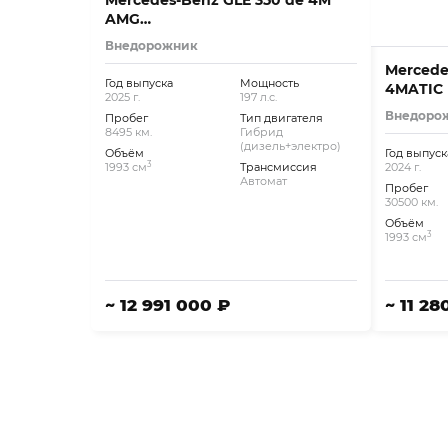
Mercedes-Benz GLE 350 de 4M
AMG
Premium/Pano/AHK/HuD/Sitzklima
Внедорожник
Mercede
Год выпуска
Мощность
4MATIC 
2025 г.
197 л.с.
Vollauss
Внедоро
Пробег
Тип двигателя
8495 км.
Гибрид
(дизель+электро)
Объём
Год выпуск
3
1993 см
Трансмиссия
2024 г.
Автомат
Пробег
30500 км.
Объём
3
1993 см
~ 12 991 000 ₽
~ 11 28