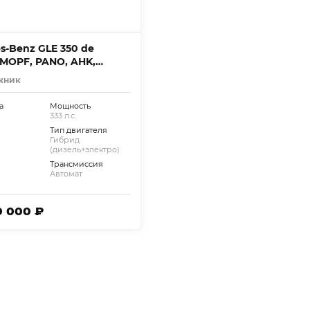
s-Benz GLE 350 de
MOPF, PANO, AHK,
tatt
жник
а
Мощность
333 л.с.
Тип двигателя
Гибрид
(дизель+электро)
Трансмиссия
Автомат
0 000 ₽