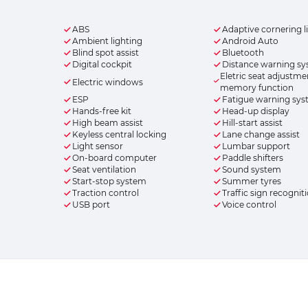
ABS
Adaptive cornering l
Ambient lighting
Android Auto
Blind spot assist
Bluetooth
Digital cockpit
Distance warning s
Eletric seat adjustme
Electric windows
memory function
ESP
Fatigue warning sy
Hands-free kit
Head-up display
High beam assist
Hill-start assist
Keyless central locking
Lane change assist
Light sensor
Lumbar support
On-board computer
Paddle shifters
Seat ventilation
Sound system
Start-stop system
Summer tyres
Traction control
Traffic sign recognit
USB port
Voice control