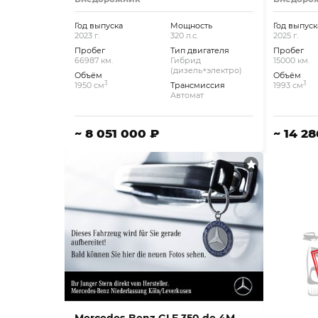
Год выпуска
Мощность
Год выпуск
2023 г.
320 л.с.
2025 г.
Пробег
Тип двигателя
Пробег
66987 км.
Гибрид
15000 км.
(дизель+электро)
Объём
Объём
3
3
1950 см
Трансмиссия
1993 см
Автомат
~ 8 051 000 ₽
~ 14 2