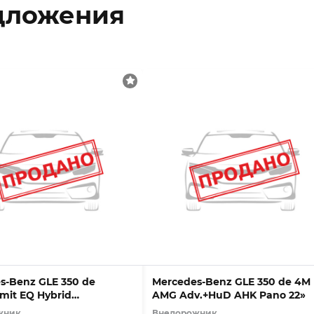
дложения
s-Benz GLE 350 de
Mercedes-Benz GLE 350 de 4M
mit EQ Hybrid
AMG Adv.+HuD AHK Pano 22»
ogie HUD
жник
Внедорожник