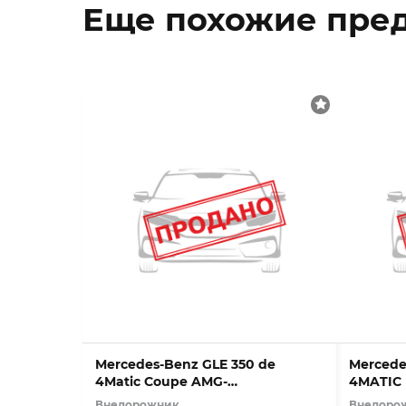
Еще похожие пре
Mercedes-Benz GLE 350 de
Mercede
4Matic Coupe AMG-
4MATIC 
Line*Panorama
Technol
Внедорожник
Внедоро