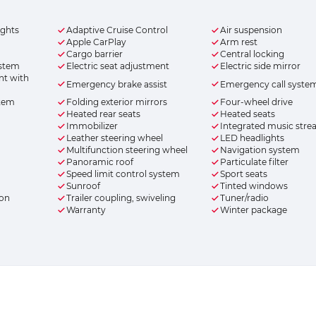
ights
Adaptive Cruise Control
Air suspension
Apple CarPlay
Arm rest
Cargo barrier
Central locking
ystem
Electric seat adjustment
Electric side mirror
nt with
Emergency brake assist
Emergency call syste
stem
Folding exterior mirrors
Four-wheel drive
Heated rear seats
Heated seats
Immobilizer
Integrated music str
Leather steering wheel
LED headlights
Multifunction steering wheel
Navigation system
Panoramic roof
Particulate filter
Speed limit control system
Sport seats
Sunroof
Tinted windows
ion
Trailer coupling, swiveling
Tuner/radio
Warranty
Winter package