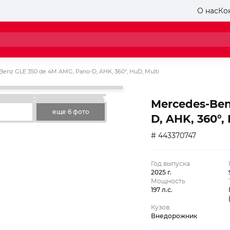
О нас
Ко
Benz GLE 350 de 4M AMG, Pano-D, AHK, 360°, HuD, Multi
Mercedes-Ben
еще 6 фото
D, AHK, 360°,
# 443370747
Год выпуска
2025 г.
Мощность
197 л.с.
Кузов:
Внедорожник