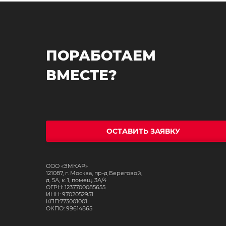
ПОРАБОТАЕМ
ВМЕСТЕ?
ОСТАВИТЬ ЗАЯВКУ
ООО «ЭМКАР»
121087, г. Москва, пр-д Береговой,
д. 5А, к. 1, помещ. 3А/4
ОГРН: 1237700085655
ИНН: 9702052951
КПП:773001001
ОКПО: 99614865