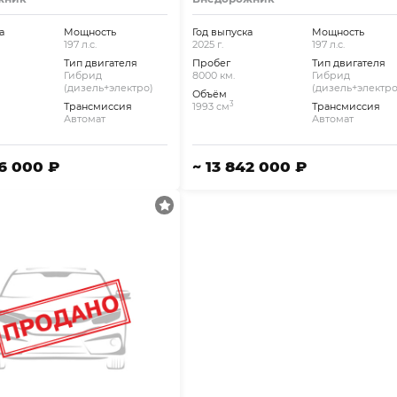
а
Мощность
Год выпуска
Мощность
197 л.с.
2025 г.
197 л.с.
Тип двигателя
Пробег
Тип двигателя
Гибрид
8000 км.
Гибрид
(дизель+электро)
(дизель+электро
Объём
3
Трансмиссия
1993 см
Трансмиссия
Автомат
Автомат
86 000 ₽
~ 13 842 000 ₽