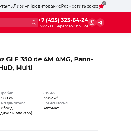
0
нтакты
Лизинг
Кредитование
Разместить заказ
+7 (495) 323-64-24
Москва, Береговой пр. 5А1
z GLE 350 de 4M AMG, Pano-
 HuD, Multi
Пробег
Объём
3
9900 км.
1993 см
Тип двигателя
Трансмиссия
Гибрид
Автомат
(дизель+электро)