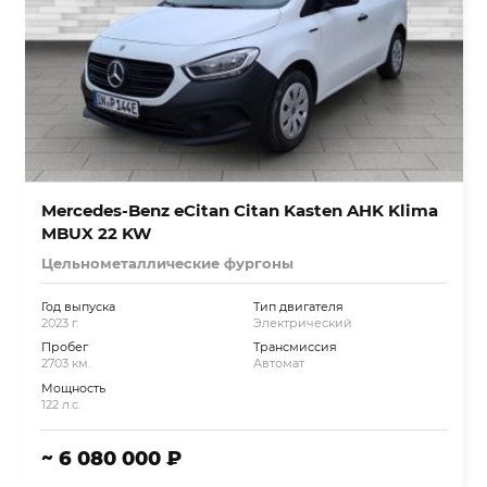
Mercedes-Benz eCitan Citan Kasten AHK Klima
MBUX 22 KW
Цельнометаллические фургоны
Год выпуска
Тип двигателя
2023 г.
Электрический
Пробег
Трансмиссия
2703 км.
Автомат
Мощность
122 л.с.
~ 6 080 000 ₽