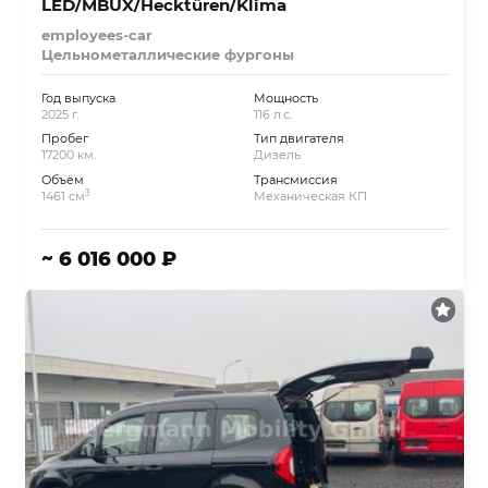
LED/MBUX/Hecktüren/Klima
employees-car
Цельнометаллические фургоны
Год выпуска
Мощность
2025 г.
116 л.с.
Пробег
Тип двигателя
17200 км.
Дизель
Объём
Трансмиссия
3
1461 см
Механическая КП
~ 6 016 000 ₽