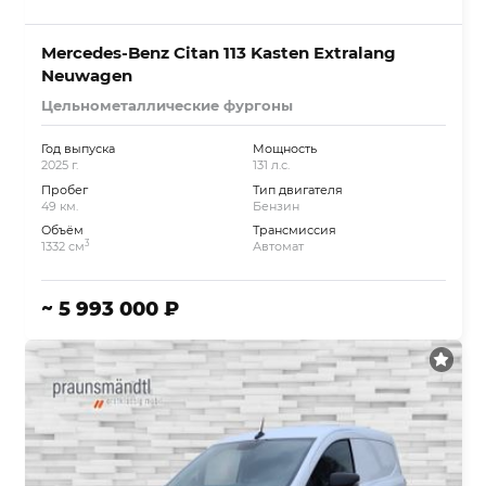
Mercedes-Benz Citan 113 Kasten Extralang
Neuwagen
Цельнометаллические фургоны
Год выпуска
Мощность
2025 г.
131 л.с.
Пробег
Тип двигателя
49 км.
Бензин
Объём
Трансмиссия
3
1332 см
Автомат
~ 5 993 000 ₽