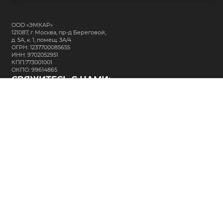
ООО «ЭМКАР»
121087, г. Москва, пр-д Береговой,
д. 5А, к. 1, помещ. 3А/4
ОГРН: 1237700085655
ИНН: 9702052951
КПП:773001001
ОКПО: 99614865
СВЯЖИТЕСЬ С НАМИ:
+7 (495) 323-64-24
support@m-kar.ru
о нас
контакты
лизинг
кредитование
разместить заказ