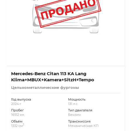
Mercedes-Benz Citan 113 KA Lang
Klima+MBUX+Kamera+SitzH+Tempo
Цельнометаллические фургоны
Год выпуска
Мощность
2024 г.
131 л.с.
Пробег
Тип двигателя
16512 км.
Бензин
Объём
Трансмиссия
3
1332 см
Механическая КП