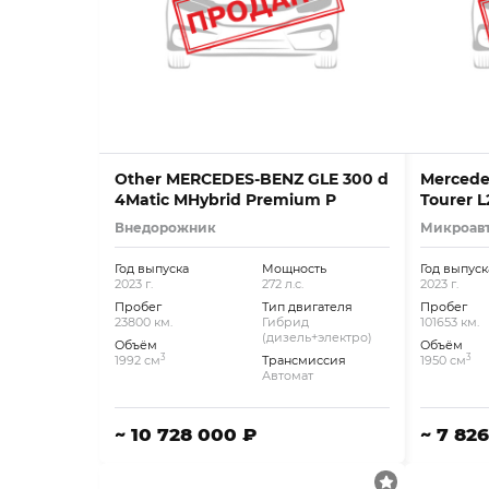
Other MERCEDES-BENZ GLE 300 d
Mercedes
4Matic MHybrid Premium P
Tourer L
Внедорожник
Микроав
Год выпуска
Мощность
Год выпуск
2023 г.
272 л.с.
2023 г.
Пробег
Тип двигателя
Пробег
23800 км.
Гибрид
101653 км.
(дизель+электро)
Объём
Объём
3
3
1992 см
Трансмиссия
1950 см
Автомат
~ 10 728 000 ₽
~ 7 82