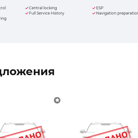
trol
Central locking
ESP
Full Service History
Navigation preparatio
ring
дложения