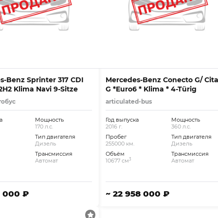
-Benz Sprinter 317 CDI
Mercedes-Benz Conecto G/ Cit
2H2 Klima Navi 9-Sitze
G *Euro6 * Klima * 4-Türig
тобус
articulated-bus
а
Мощность
Год выпуска
Мощность
170 л.с.
2016 г.
360 л.с.
Тип двигателя
Пробег
Тип двигателя
Дизель
255000 км.
Дизель
Трансмиссия
Объём
Трансмиссия
3
Автомат
10677 см
Автомат
6 000 ₽
~ 22 958 000 ₽