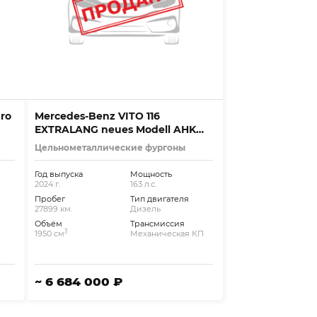
aro
Mercedes-Benz VITO 116
EXTRALANG neues Modell AHK
NAVI MBUX
Цельнометаллические фургоны
Год выпуска
Мощность
2024 г.
163 л.с.
Пробег
Тип двигателя
27899 км.
Дизель
Объём
Трансмиссия
3
1950 см
Механическая КП
~ 6 684 000 ₽