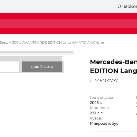
О нас
Ко
Benz V 300 d AVANTGARDE EDITION Lang 4-MATIC AMG-Line
Mercedes-Be
еще 2 фото
EDITION Lang
# 445400777
Год выпуска
2023 г.
Мощность
237 л.с.
Кузов:
Микроавтобус