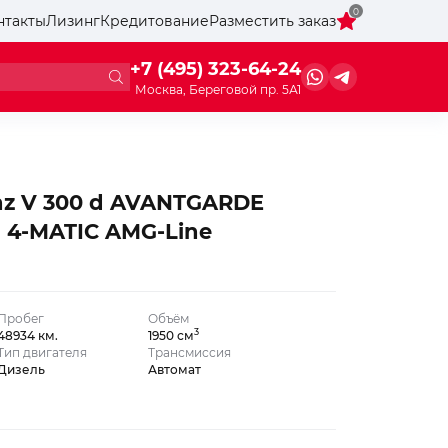
0
нтакты
Лизинг
Кредитование
Разместить заказ
+7 (495) 323-64-24
Москва, Береговой пр. 5А1
nz V 300 d AVANTGARDE
 4-MATIC AMG-Line
Пробег
Объём
3
48934 км.
1950 см
Тип двигателя
Трансмиссия
Дизель
Автомат