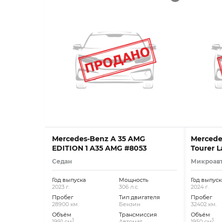
Mercedes-Benz A 35 AMG
Mercedes
EDITION 1 A35 AMG #8053
Tourer L
Kam
Седан
Микроав
Год выпуска
Мощность
Год выпуск
2023 г.
306 л.с.
2024 г.
Пробег
Тип двигателя
Пробег
28900 км.
Бензин
32402 км.
Объём
Трансмиссия
Объём
3
3
1991 см
Автомат
1950 см