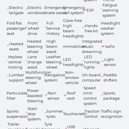
Fatigue
Electric
Electric
Emergency
Emergency
ESP
warning
tailgate
windows
brake assist
call system
system
Glare-free
Fold flat
Front
Full
Headlight
high
Hands-
passenger
wheel
Service
washer
beam
free kit
seat
drive
History
system
headlights
Heated
High
Integrated
Heated
steering
beam
Immobilizer
music
Isofix
seats
wheel
assist
streaming
Keyless
Lane
Leather
LED
LED
Light
central
change
steering
running
headlights
sensor
locking
assist
wheel
lights
Multifunction
Non-
Lumbar
Navigation
On-board
Paddle
steering
smoker
support
system
computer
shifters
wheel
vehicle
Speed
Power
Particulate
Rain
Roof
limit
Sports
Assisted
filter
sensor
rack
control
package
Steering
system
Start-
Sports
Summer
Traction
Traffic sign
stop
Touchscreen
suspension
tyres
control
recognition
system
Trailer
Tyre
USB