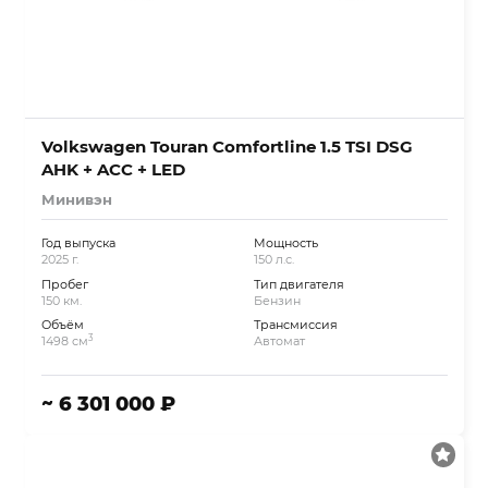
Volkswagen Touran Comfortline 1.5 TSI DSG
AHK + ACC + LED
Минивэн
Год выпуска
Мощность
2025 г.
150 л.с.
Пробег
Тип двигателя
150 км.
Бензин
Объём
Трансмиссия
3
1498 см
Автомат
~ 6 301 000 ₽