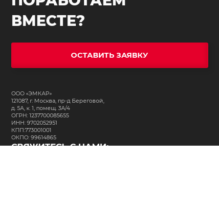
ПОРАБОТАЕМ
ВМЕСТЕ?
ОСТАВИТЬ ЗАЯВКУ
ООО «ЭМКАР»
121087, г. Москва, пр-д Береговой,
д. 5А, к. 1, помещ. 3А/4
ОГРН: 1237700085655
ИНН: 9702052951
КПП:773001001
ОКПО: 99614865
СВЯЖИТЕСЬ С НАМИ:
+7 (495) 323-64-24
support@m-kar.ru