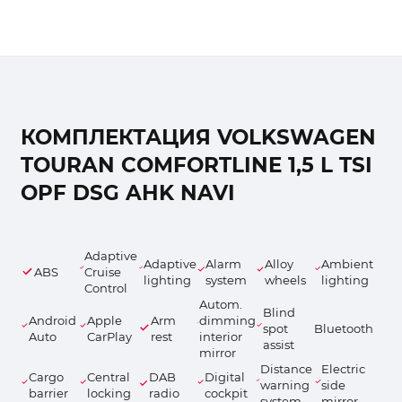
КОМПЛЕКТАЦИЯ VOLKSWAGEN
TOURAN COMFORTLINE 1,5 L TSI
OPF DSG AHK NAVI
Adaptive
Adaptive
Alarm
Alloy
Ambient
ABS
Cruise
lighting
system
wheels
lighting
Control
Autom.
Blind
Android
Apple
Arm
dimming
spot
Bluetooth
Auto
CarPlay
rest
interior
assist
mirror
Distance
Electric
Cargo
Central
DAB
Digital
warning
side
barrier
locking
radio
cockpit
system
mirror