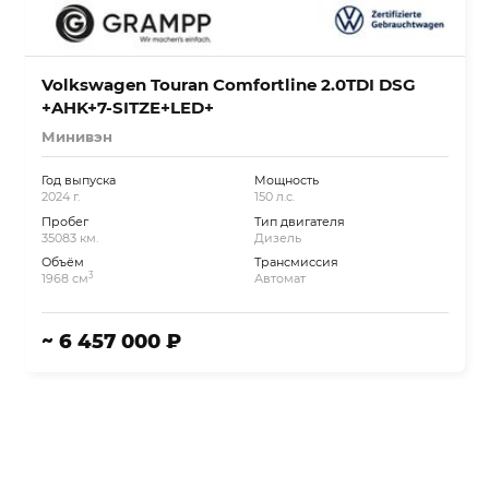
Volkswagen Touran Comfortline 2.0TDI DSG
+AHK+7-SITZE+LED+
Минивэн
Год выпуска
Мощность
2024 г.
150 л.с.
Пробег
Тип двигателя
35083 км.
Дизель
Объём
Трансмиссия
3
1968 см
Автомат
~ 6 457 000 ₽