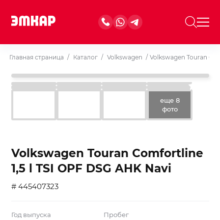
Главная страница
/
Каталог
/
Volkswagen
/
Volkswagen Touran Comf
еще 8
фото
Volkswagen Touran Comfortline
1,5 l TSI OPF DSG AHK Navi
# 445407323
Год выпуска
Пробег