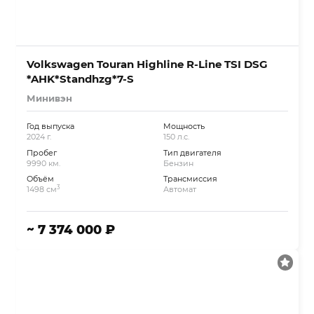
Volkswagen Touran Highline R-Line TSI DSG
*AHK*Standhzg*7-S
Минивэн
Год выпуска
Мощность
2024 г.
150 л.с.
Пробег
Тип двигателя
9990 км.
Бензин
Объём
Трансмиссия
3
1498 см
Автомат
~ 7 374 000 ₽