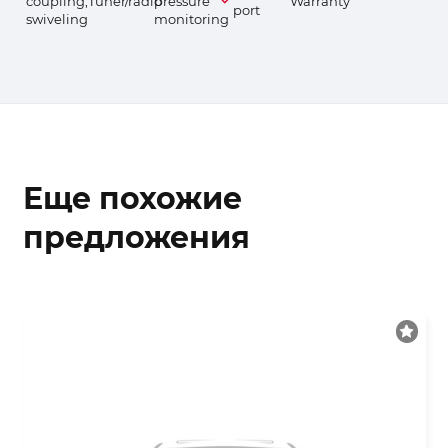
coupling,
Tuner/radio
pressure
Warranty
port
swiveling
monitoring
Еще похожие
предложения