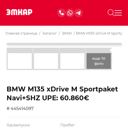
Главная страница
/
Каталог
/
BMW
/
BMW M135 xDrive M Sportpak
еще 10
фото
BMW M135 xDrive M Sportpaket
Navi+SHZ UPE: 60.860€
# 445414097
Год выпуска
Пробег