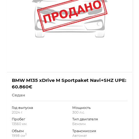
BMW M135 xDrive M Sportpaket Navi+SHZ UPE:
60.860€
Седан
Год выпуска
Мощность
2024 г.
300 л.с.
Пробег
Тип двигателя
13560 км.
Бензин
Объём
Трансмиссия
3
1998 см
Автомат