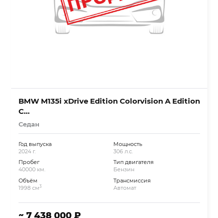
BMW M135i xDrive Edition Colorvision A Edition
C…
Седан
Год выпуска
Мощность
2024 г.
306 л.с.
Пробег
Тип двигателя
40000 км.
Бензин
Объём
Трансмиссия
3
1998 см
Автомат
~ 7 438 000 ₽