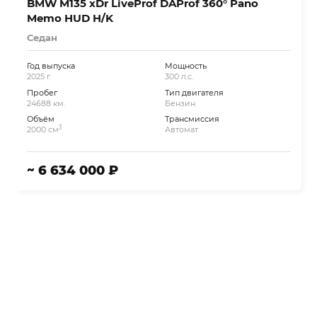
BMW M135 xDr LiveProf DAProf 360° Pano
Memo HUD H/K
Седан
Год выпуска
Мощность
2025 г.
300 л.с.
Пробег
Тип двигателя
24688 км.
Бензин
Объём
Трансмиссия
3
2000 см
Автомат
~ 6 634 000 ₽