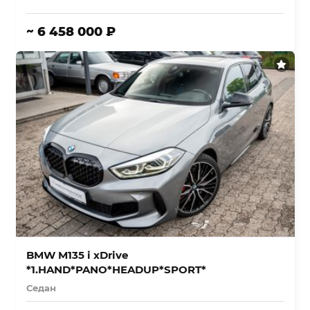
~ 6 458 000 ₽
BMW M135 i xDrive
*1.HAND*PANO*HEADUP*SPORT*
Седан