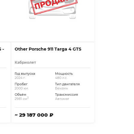
 -
Other Porsche 911 Targa 4 GTS
Кабриолет
Год выпуска
Мощность
2024 г.
480 л.с.
Пробег
Тип двигателя
2000 км.
Бензин
Объём
Трансмиссия
3
2981 см
Автомат
~ 29 187 000 ₽