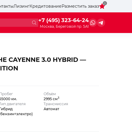
0
нтакты
Лизинг
Кредитование
Разместить заказ
+7 (495) 323-64-24
Москва, Береговой пр. 5А1
HE CAYENNE 3.0 HYBRID —
ITION
Пробег
Объём
3
55000 км.
2995 см
Тип двигателя
Трансмиссия
Гибрид
Автомат
(бензин+электро)