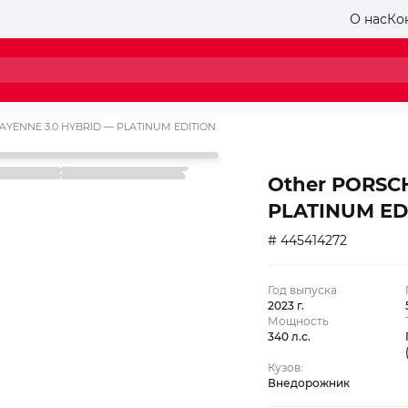
О нас
Ко
AYENNE 3.0 HYBRID — PLATINUM EDITION
Other PORSC
PLATINUM ED
# 445414272
Год выпуска
2023 г.
Мощность
340 л.с.
Кузов:
Внедорожник