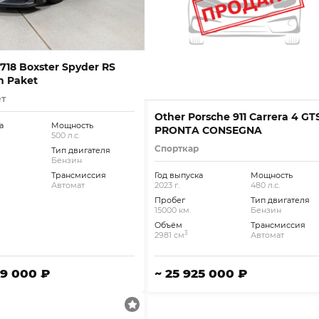
718 Boxster Spyder RS
h Paket
ет
Other Porsche 911 Carrera 4 GTS
а
Мощность
PRONTA CONSEGNA
500 л.с.
Спорткар
Тип двигателя
Бензин
Трансмиссия
Год выпуска
Мощность
Автомат
2023 г.
480 л.с.
Пробег
Тип двигателя
15000 км.
Бензин
Объём
Трансмиссия
3
2981 см
Автомат
69 000 ₽
~ 25 925 000 ₽