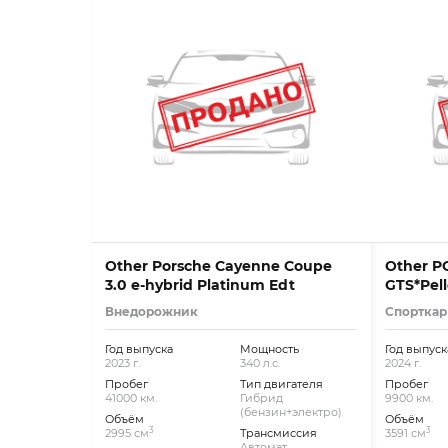
Other Porsche Cayenne Coupe
Other P
3.0 e-hybrid Platinum Edt
GTS*Pell
Внедорожник
Спорткар
Год выпуска
Мощность
Год выпуск
2023 г.
340 л.с.
2024 г.
Пробег
Тип двигателя
Пробег
41000 км.
Гибрид
9900 км.
(бензин+электро)
Объём
Объём
3
3
2995 см
Трансмиссия
3591 см
Автомат