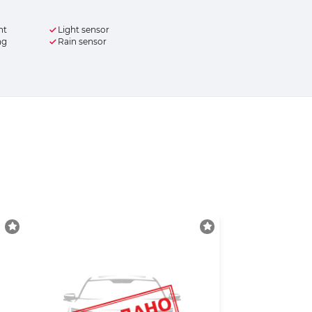
nt
Light sensor
ng
Rain sensor