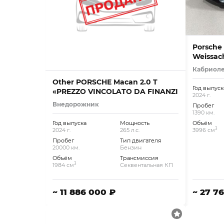
Porsche 
Weissac
Кабриол
Other PORSCHE Macan 2.0 T
Год выпуск
«PREZZO VINCOLATO DA FINANZI
2024 г.
Внедорожник
Пробег
1390 км.
Год выпуска
Мощность
Объём
3
2024 г.
265 л.с.
3996 см
Пробег
Тип двигателя
20000 км.
Бензин
Объём
Трансмиссия
3
1984 см
Секвентальная КП
~ 11 886 000 ₽
~ 27 7