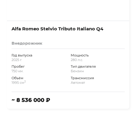
Alfa Romeo Stelvio Tributo Italiano Q4
Внедорожник
Год выпуска
Мощность
2025 г.
280 л.с.
Пробег
Тип двигателя
750 км.
Бензин
Объём
Трансмиссия
3
1995 см
Автомат
~ 8 536 000 ₽