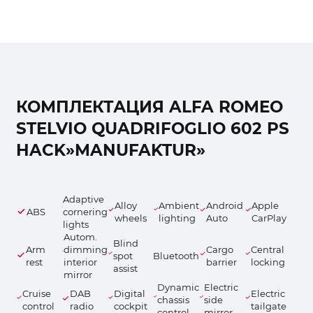
КОМПЛЕКТАЦИЯ ALFA ROMEO
STELVIO QUADRIFOGLIO 602 PS
HACK»MANUFAKTUR»
Adaptive
Alloy
Ambient
Android
Apple
ABS
cornering
wheels
lighting
Auto
CarPlay
lights
Autom.
Blind
Arm
dimming
Cargo
Central
spot
Bluetooth
rest
interior
barrier
locking
assist
mirror
Dynamic
Electric
Cruise
DAB
Digital
Electric
chassis
side
control
radio
cockpit
tailgate
control
mirror