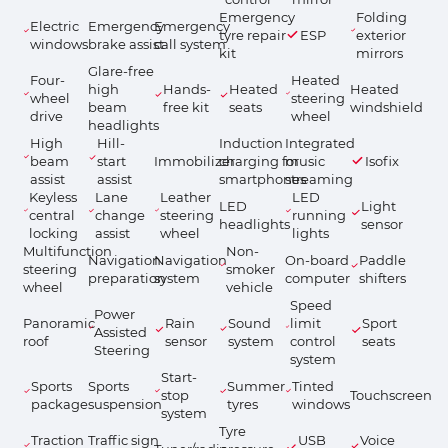
Emergency
Folding
Electric
Emergency
Emergency
tyre repair
ESP
exterior
windows
brake assist
call system
kit
mirrors
Glare-free
Four-
Heated
high
Hands-
Heated
Heated
wheel
steering
beam
free kit
seats
windshield
drive
wheel
headlights
High
Hill-
Induction
Integrated
beam
start
Immobilizer
charging for
music
Isofix
assist
assist
smartphones
streaming
Keyless
Lane
Leather
LED
LED
Light
central
change
steering
running
headlights
sensor
locking
assist
wheel
lights
Multifunction
Non-
Navigation
Navigation
On-board
Paddle
steering
smoker
preparation
system
computer
shifters
wheel
vehicle
Speed
Power
Panoramic
Rain
Sound
limit
Sport
Assisted
roof
sensor
system
control
seats
Steering
system
Start-
Sports
Sports
Summer
Tinted
stop
Touchscreen
package
suspension
tyres
windows
system
Tyre
Traction
Traffic sign
USB
Voice