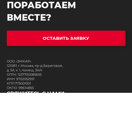
ПОРАБОТАЕМ
ВМЕСТЕ?
ОСТАВИТЬ ЗАЯВКУ
ООО «ЭМКАР»
121087, г. Москва, пр-д Береговой,
д. 5А, к. 1, помещ. 3А/4
ОГРН: 1237700085655
ИНН: 9702052951
КПП:773001001
ОКПО: 99614865
СВЯЖИТЕСЬ С НАМИ:
+7 (495) 323-64-24
support@m-kar.ru