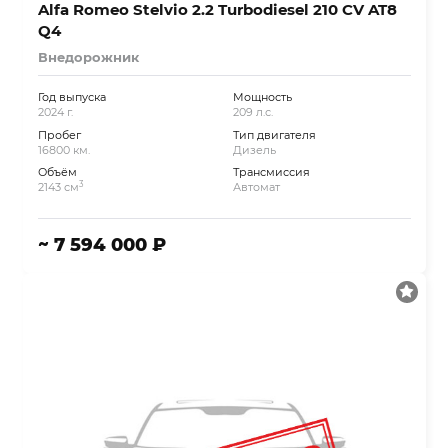
Alfa Romeo Stelvio 2.2 Turbodiesel 210 CV AT8
Q4
Внедорожник
Год выпуска
Мощность
2024 г.
209 л.с.
Пробег
Тип двигателя
16800 км.
Дизель
Объём
Трансмиссия
3
2143 см
Автомат
~ 7 594 000 ₽