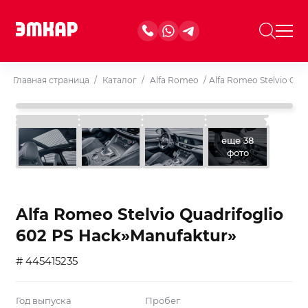
Главная страница
/
Каталог
/
Alfa Romeo
/
Alfa Romeo Stelvio Qua
еще 38
фото
Alfa Romeo Stelvio Quadrifoglio
602 PS Hack»Manufaktur»
# 445415235
Год выпуска
Пробег