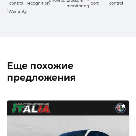
Tuner/radio
pressure
control
recognition
port
control
monitoring
Warranty
Еще похожие
предложения