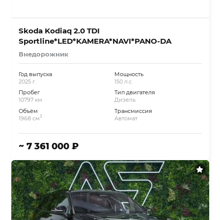
Skoda Kodiaq 2.0 TDI
Sportline*LED*KAMERA*NAVI*PANO-DA
Внедорожник
Год выпуска
Мощность
2025 г.
150 л.с.
Пробег
Тип двигателя
10797 км.
Дизель
Объём
Трансмиссия
3
1968 см
Автомат
~ 7 361 000 ₽