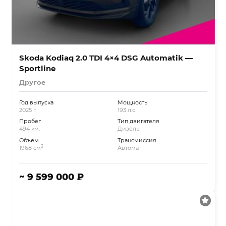
Skoda Kodiaq 2.0 TDI 4×4 DSG Automatik —
Sportline
Другое
Год выпуска
Мощность
2025 г.
193 л.с.
Пробег
Тип двигателя
494 км.
Дизель
Объём
Трансмиссия
3
1968 см
Автомат
~ 9 599 000 ₽