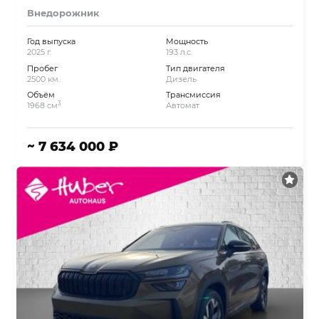
Внедорожник
Год выпуска
Мощность
2025 г.
193 л.с.
Пробег
Тип двигателя
2500 км.
Дизель
Объём
Трансмиссия
3
1968 см
Автомат
~ 7 634 000 ₽