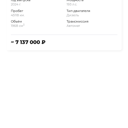
Год выпуска
Мощность
2024 г.
193 л.с.
Пробег
Тип двигателя
45118 км.
Дизель
Объём
Трансмиссия
3
1968 см
Автомат
~ 7 137 000 ₽