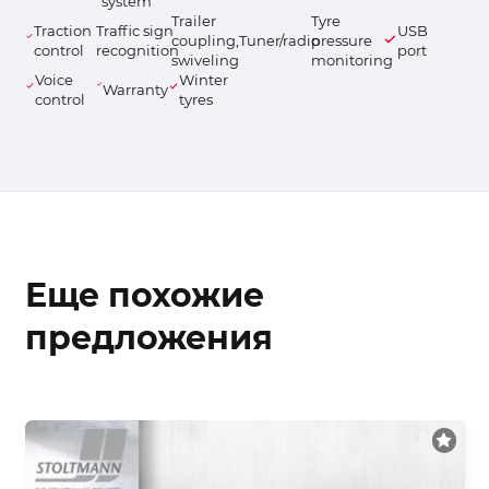
system
Trailer
Tyre
Traction
Traffic sign
USB
coupling,
Tuner/radio
pressure
control
recognition
port
swiveling
monitoring
Voice
Winter
Warranty
control
tyres
Еще похожие
предложения