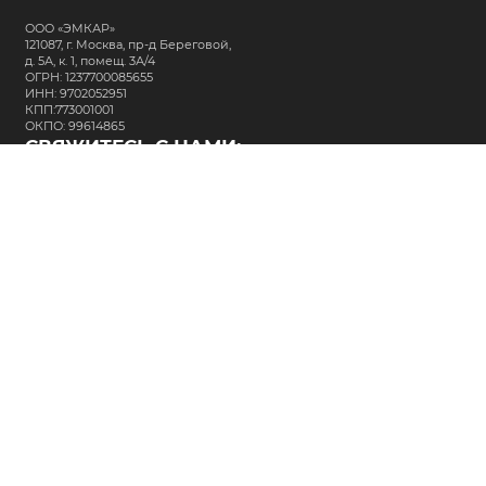
ООО «ЭМКАР»
121087, г. Москва, пр-д Береговой,
д. 5А, к. 1, помещ. 3А/4
ОГРН: 1237700085655
ИНН: 9702052951
КПП:773001001
ОКПО: 99614865
СВЯЖИТЕСЬ С НАМИ:
+7 (495) 323-64-24
support@m-kar.ru
о нас
контакты
лизинг
кредитование
разместить заказ
Политика в отношении обработки персональных данных