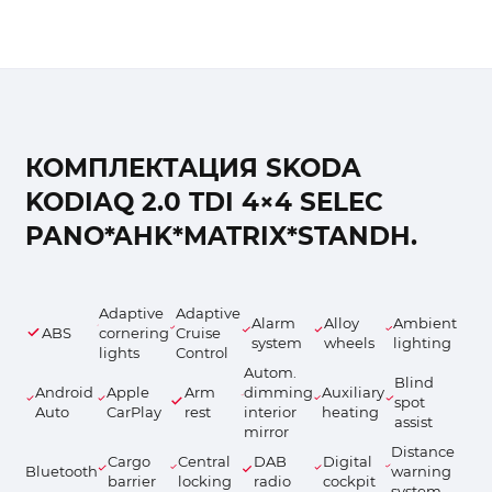
КОМПЛЕКТАЦИЯ SKODA
KODIAQ 2.0 TDI 4×4 SELEC
PANO*AHK*MATRIX*STANDH.
Adaptive
Adaptive
Alarm
Alloy
Ambient
ABS
cornering
Cruise
system
wheels
lighting
lights
Control
Autom.
Blind
Android
Apple
Arm
dimming
Auxiliary
spot
Auto
CarPlay
rest
interior
heating
assist
mirror
Distance
Cargo
Central
DAB
Digital
Bluetooth
warning
barrier
locking
radio
cockpit
system