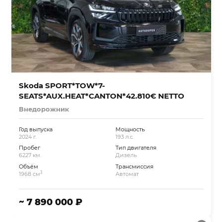
Skoda SPORT*TOW*7-
SEATS*AUX.HEAT*CANTON*42.810€ NETTO
Внедорожник
Год выпуска
Мощность
2024 г.
193 л.с.
Пробег
Тип двигателя
6227 км.
Дизель
Объём
Трансмиссия
3
1968 см
Автомат
~ 7 890 000 ₽