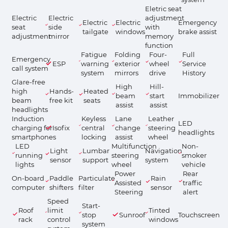
Eletric seat
Electric
Electric
adjustment
Electric
Electric
Emergency
seat
side
with
tailgate
windows
brake assist
adjustment
mirror
memory
function
Fatigue
Folding
Four-
Full
Emergency
ESP
warning
exterior
wheel
Service
call system
system
mirrors
drive
History
Glare-free
High
Hill-
high
Hands-
Heated
beam
start
Immobilizer
beam
free kit
seats
assist
assist
headlights
Induction
Keyless
Lane
Leather
LED
charging for
Isofix
central
change
steering
headlights
smartphones
locking
assist
wheel
LED
Multifunction
Non-
Light
Lumbar
Navigation
running
steering
smoker
sensor
support
system
lights
wheel
vehicle
Power
Rear
On-board
Paddle
Particulate
Rain
Assisted
traffic
computer
shifters
filter
sensor
Steering
alert
Speed
Start-
Roof
limit
Tinted
stop
Sunroof
Touchscreen
rack
control
windows
system