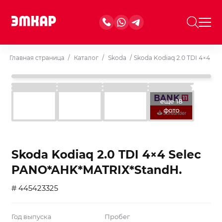
Главная страница
/
Каталог
/
Skoda
/
Skoda Kodiaq 2.0 TDI 4×4 S
еще 18
фото
Skoda Kodiaq 2.0 TDI 4×4 Selec
PANO*AHK*MATRIX*StandH.
# 445423325
Год выпуска
Пробег